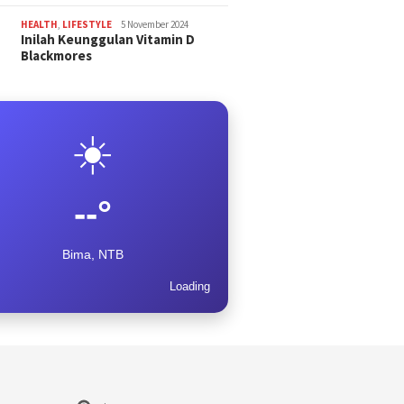
HEALTH
,
LIFESTYLE
5 November 2024
Inilah Keunggulan Vitamin D
Blackmores
☀️
--°
Bima, NTB
Loading