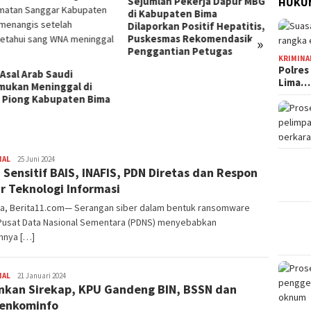
mlah Pekerja Dapur MBG
Jelang HUT Ke-81 RI, Tokoh
HUKUM
abupaten Bima
Pemuda NTB Ajak Seluruh
orkan Positif Hepatitis,
Elemen Bangsa Perkuat
esmas Rekomendasikan
Persatuan
»
Kota B
gantian Petugas
Persen
KRIMINA
Tingg
Polres
Lima…
NAL
Redaksi
25 Juni 2024
 Sensitif BAIS, INAFIS, PDN Diretas dan Respon
r Teknologi Informasi
ta, Berita11.com— Serangan siber dalam bentuk ransomware
Pusat Data Nasional Sementara (PDNS) menyebabkan
hnya […]
NAL
Redaksi
21 Januari 2024
kan Sirekap, KPU Gandeng BIN, BSSN dan
enkominfo