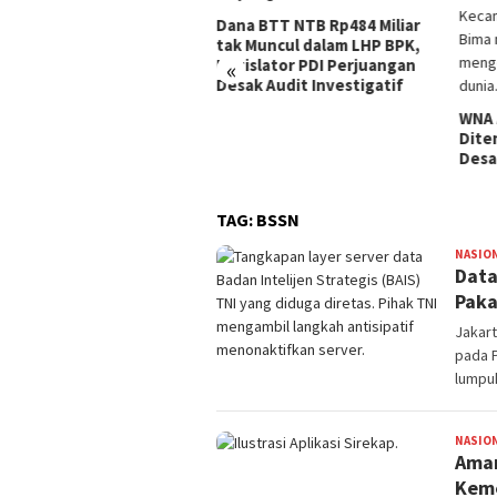
Seju
di K
a BTT NTB Rp484 Miliar
Dilap
 Muncul dalam LHP BPK,
Pusk
islator PDI Perjuangan
«
Peng
ak Audit Investigatif
WNA Asal Arab Saudi
Ditemukan Meninggal di
Desa Piong Kabupaten Bima
TAG:
BSSN
NASIO
Data
Paka
Jakar
pada 
lumpu
NASIO
Aman
Kem