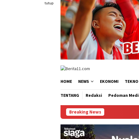
Loncat
tutup
ke
konten
HOME
NEWS
EKONOMI
TEKNO
TENTANG
Redaksi
Pedoman Medi
Breaking News