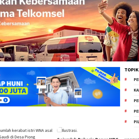
TOPIK
PE
KA
PE
PE
PI