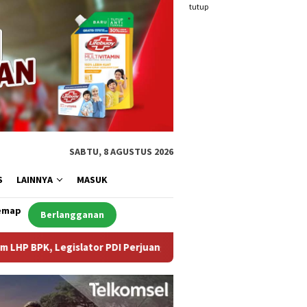
tutup
SABTU, 8 AGUSTUS 2026
S
LAINNYA
MASUK
emap
Berlangganan
ator PDI Perjuangan Desak Audit Investigatif
WNA Asal A