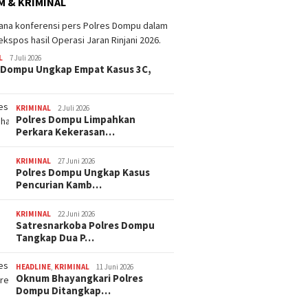
 & KRIMINAL
Dana BTT NTB Rp484 Miliar
tak Muncul dalam LHP BPK,
Legislator PDI Perjuangan
ima Catat Inflasi 4,06
Desak Audit Investigatif
 pada Juli 2026, Lebih
L
7 Juli 2026
i dari Sumbawa
 Dompu Ungkap Empat Kasus 3C,
WNA Asa
Ditemuk
Desa Pi
KRIMINAL
2 Juli 2026
Polres Dompu Limpahkan
Perkara Kekerasan…
KRIMINAL
27 Juni 2026
Polres Dompu Ungkap Kasus
Pencurian Kamb…
KRIMINAL
22 Juni 2026
Satresnarkoba Polres Dompu
Tangkap Dua P…
HEADLINE
,
KRIMINAL
11 Juni 2026
Oknum Bhayangkari Polres
Dompu Ditangkap…