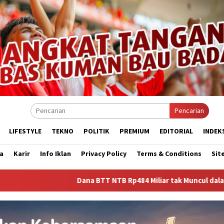
Pencarian
LIFESTYLE
TEKNO
POLITIK
PREMIUM
EDITORIAL
INDEK
a
Karir
Info Iklan
Privacy Policy
Terms & Conditions
Sit
Dana BTT NTB Rp484 Miliar tak Muncul dalam LHP BPK, Legisl