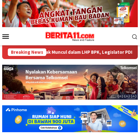
Loncat
ke
konten
Menu
Mobile
484 Miliar tak Muncul dalam LHP BPK, Legislator PDI Perjuangan 
Breaking News