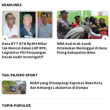
HEADLINES
«
»
WNA Asal Arab Saudi
Sejumlah Pekerja Dapur MBG
Ditemukan Meninggal di Desa
di Kabupaten Bima Dilaporkan
Piong Kabupaten Bima
Positif Hepatitis, Puskesmas
Rekomendasikan
Penggantian Petugas
TAG:
PAJERO SPORT
Mobil yang Ditumpangi Kapolres Bima Kota
dan Keluarga Lakalantas di Dompu
TOPIK POPULER