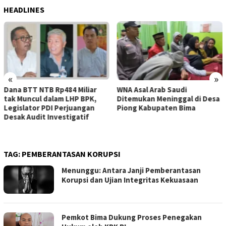
HEADLINES
«
»
WNA Asal Arab Saudi
Sejumlah Pekerja Dapur MBG
Ditemukan Meninggal di Desa
di Kabupaten Bima Dilaporkan
Piong Kabupaten Bima
Positif Hepatitis, Puskesmas
Rekomendasikan
Penggantian Petugas
TAG:
PEMBERANTASAN KORUPSI
Menunggu: Antara Janji Pemberantasan
Korupsi dan Ujian Integritas Kekuasaan
Pemkot Bima Dukung Proses Penegakan