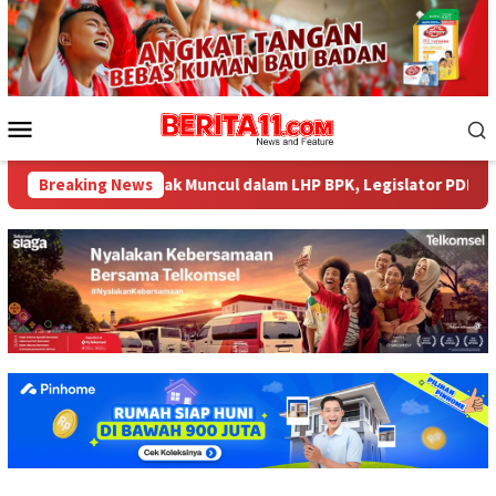
Loncat
ke
konten
Menu
Mobile
p484 Miliar tak Muncul dalam LHP BPK, Legislator PDI Perjuangan
Breaking News