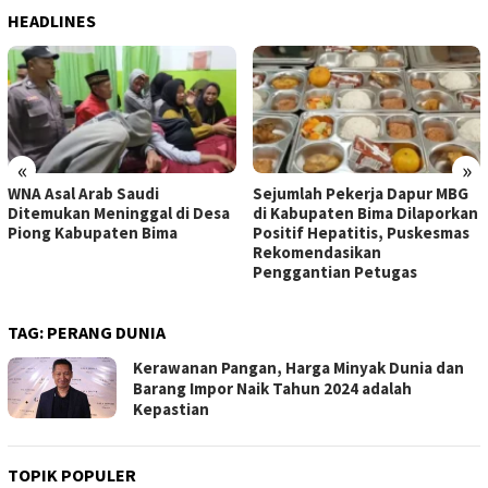
HEADLINES
«
»
Sejumlah Pekerja Dapur MBG
Jelang HUT Ke-81 RI, Tokoh
di Kabupaten Bima Dilaporkan
Pemuda NTB Ajak Seluruh
Positif Hepatitis, Puskesmas
Elemen Bangsa Perkuat
Rekomendasikan
Persatuan
Penggantian Petugas
TAG:
PERANG DUNIA
Kerawanan Pangan, Harga Minyak Dunia dan
Barang Impor Naik Tahun 2024 adalah
Kepastian
TOPIK POPULER