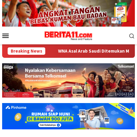
Loncat
ke
konten
Menu
Mobile
vestigatif
Breaking News
WNA Asal Arab Saudi Ditemukan Meninggal di 