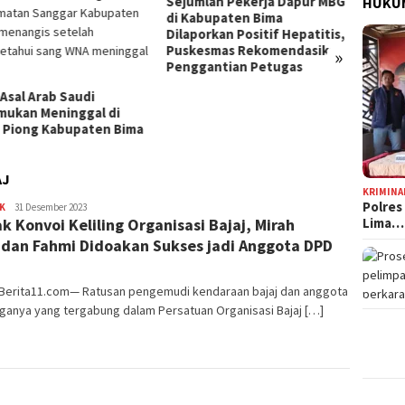
mlah Pekerja Dapur MBG
Jelang HUT Ke-81 RI, Tokoh
HUKUM
abupaten Bima
Pemuda NTB Ajak Seluruh
orkan Positif Hepatitis,
Elemen Bangsa Perkuat
esmas Rekomendasikan
Persatuan
»
Kota B
gantian Petugas
Persen
Tingg
AJ
KRIMINA
Polres
K
Redaksi
31 Desember 2023
ak Konvoi Keliling Organisasi Bajaj, Mirah
Lima…
dan Fahmi Didoakan Sukses jadi Anggota DPD
 Berita11.com— Ratusan pengemudi kendaraan bajaj dan anggota
ganya yang tergabung dalam Persatuan Organisasi Bajaj […]