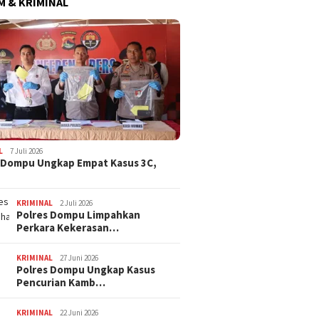
 & KRIMINAL
Dana BTT NTB Rp484 Miliar
tak Muncul dalam LHP BPK,
Legislator PDI Perjuangan
ima Catat Inflasi 4,06
Desak Audit Investigatif
 pada Juli 2026, Lebih
i dari Sumbawa
WNA Asa
Ditemuk
Desa Pi
L
7 Juli 2026
 Dompu Ungkap Empat Kasus 3C,
KRIMINAL
2 Juli 2026
Polres Dompu Limpahkan
Perkara Kekerasan…
KRIMINAL
27 Juni 2026
Polres Dompu Ungkap Kasus
Pencurian Kamb…
KRIMINAL
22 Juni 2026