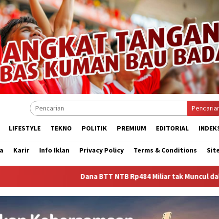
Pencaria
LIFESTYLE
TEKNO
POLITIK
PREMIUM
EDITORIAL
INDEK
a
Karir
Info Iklan
Privacy Policy
Terms & Conditions
Sit
Dana BTT NTB Rp484 Miliar tak Muncul dalam LHP BPK, Legi