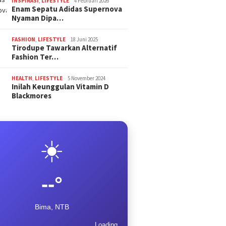
INSPIRASI
,
LIFESTYLE
4 Februari 2026
Enam Sepatu Adidas Supernova
Nyaman Dipa…
FASHION
,
LIFESTYLE
18 Juni 2025
Tirodupe Tawarkan Alternatif
Fashion Ter…
HEALTH
,
LIFESTYLE
5 November 2024
Inilah Keunggulan Vitamin D
Blackmores
☀️
--°
Bima, NTB
Loading