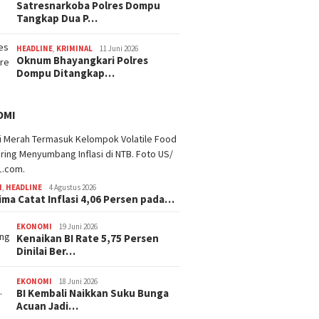
Satresnarkoba Polres Dompu
Tangkap Dua P…
HEADLINE
,
KRIMINAL
11 Juni 2026
Oknum Bhayangkari Polres
Dompu Ditangkap…
OMI
I
,
HEADLINE
4 Agustus 2026
ima Catat Inflasi 4,06 Persen pada…
EKONOMI
19 Juni 2026
Kenaikan BI Rate 5,75 Persen
Dinilai Ber…
EKONOMI
18 Juni 2026
BI Kembali Naikkan Suku Bunga
Acuan Jadi…