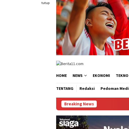
Loncat
tutup
ke
konten
HOME
NEWS
EKONOMI
TEKNO
TENTANG
Redaksi
Pedoman Medi
Breaking News