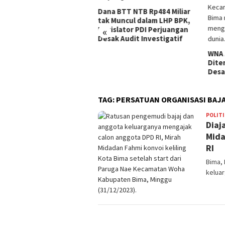
Seju
di K
a BTT NTB Rp484 Miliar
Dilap
 Muncul dalam LHP BPK,
Pusk
islator PDI Perjuangan
«
Peng
ak Audit Investigatif
WNA Asal Arab Saudi
Ditemukan Meninggal di
Desa Piong Kabupaten Bima
TAG:
PERSATUAN ORGANISASI BAJ
POLITI
Diaj
Mida
RI
Bima,
keluar