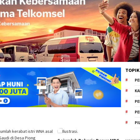
TOPIK
PE
KA
PE
PE
PI