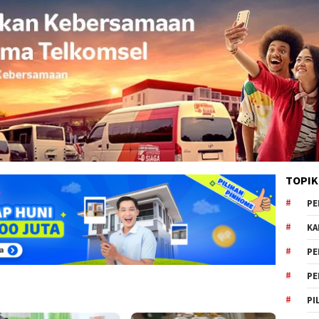
TOPIK
PE
KA
PE
PE
PI