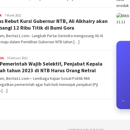
K
Redaksi
7 Maret 2022
us Rebut Kursi Gubernur NTB, Ali Alkhairy akan
angi 12 Ribu Titik di Bumi Gora
m, Berita11.com– Langkah Partai Gerindra mengusung Ali Al
 maju dalam Pemilihan Gubernur NTB tahun […]
NAL
Redaksi
9 Februari 2022
 Pemerintah Wajib Selektif, Penjabat Kepala
ah tahun 2023 di NTB Harus Orang Netral
m, Berita11.com— Lembaga Kajian Sosial Politik Mi6
gatkan pemerintah agar hati-hati menunjuk penjabat (Pj)
a […]
--