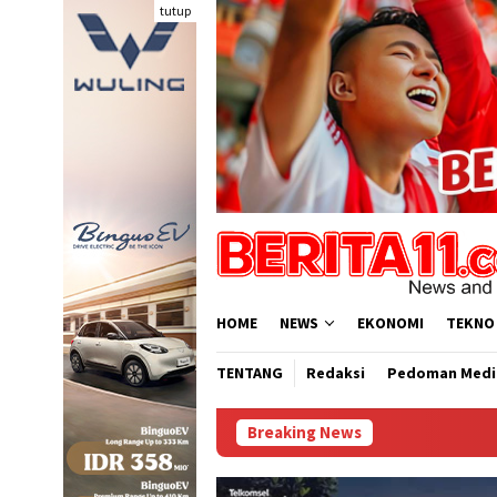
Loncat
tutup
ke
konten
HOME
NEWS
EKONOMI
TEKNO
TENTANG
Redaksi
Pedoman Medi
Breaking News