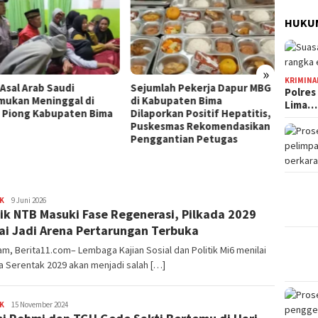
Jelang HUT Ke-81 RI, Tokoh
HUKUM
Pemuda NTB Ajak Seluruh
Elemen Bangsa Perkuat
Persatuan
Kota B
»
Persen
KRIMINA
mlah Pekerja Dapur MBG
Tingg
Polres
abupaten Bima
Lima…
orkan Positif Hepatitis,
esmas Rekomendasikan
gantian Petugas
K
Redaksi
9 Juni 2026
tik NTB Masuki Fase Regenerasi, Pilkada 2029
lai Jadi Arena Pertarungan Terbuka
m, Berita11.com– Lembaga Kajian Sosial dan Politik Mi6 menilai
a Serentak 2029 akan menjadi salah […]
K
Redaksi
15 November 2024