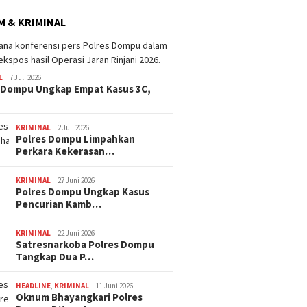
 & KRIMINAL
ima Catat Inflasi 4,06
 pada Juli 2026, Lebih
L
7 Juli 2026
Dana BTT NTB Rp484 Miliar
WNA Asa
i dari Sumbawa
 Dompu Ungkap Empat Kasus 3C,
tak Muncul dalam LHP BPK,
Ditemuk
Legislator PDI Perjuangan
Desa Pi
Desak Audit Investigatif
KRIMINAL
2 Juli 2026
Polres Dompu Limpahkan
Perkara Kekerasan…
KRIMINAL
27 Juni 2026
Polres Dompu Ungkap Kasus
Pencurian Kamb…
KRIMINAL
22 Juni 2026
Satresnarkoba Polres Dompu
Tangkap Dua P…
HEADLINE
,
KRIMINAL
11 Juni 2026
Oknum Bhayangkari Polres