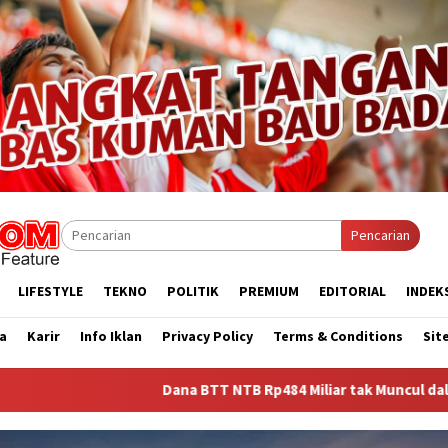
Pencarian
LIFESTYLE
TEKNO
POLITIK
PREMIUM
EDITORIAL
INDEK
a
Karir
Info Iklan
Privacy Policy
Terms & Conditions
Sit
Dana BTT NTB Rp484 Miliar tak Muncul dalam LHP BPK, Legisla