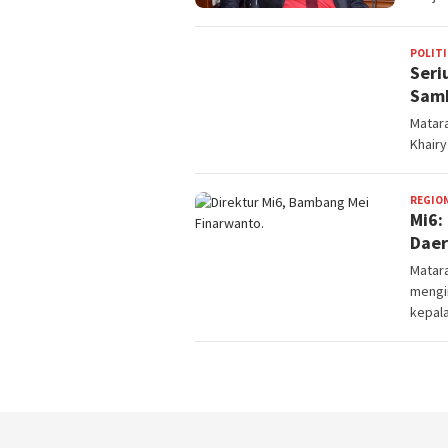
POLITI
Seri
Samb
Matara
Khairy
REGIO
Mi6:
Daer
Matara
mengin
kepal