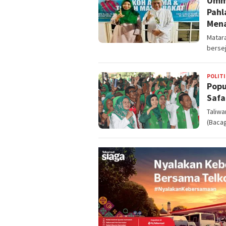
Ummi
Pahl
Mena
Matara
berse
POLITI
Popu
Safa
Taliwa
(Bacag