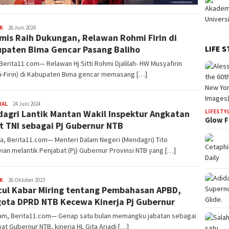
K
Redaksi
26 Juni 2024
mis Raih Dukungan, Relawan Rohmi Firin di
paten Bima Gencar Pasang Baliho
LIFE S
Berita11.com— Relawan Hj Sitti Rohmi Djalilah- HW Musyafirin
i-Firin) di Kabupaten Bima gencar memasang […]
NAL
Redaksi
24 Juni 2024
agri Lantik Mantan Wakil Inspektur Angkatan
LIFESTY
Glow F
t TNI sebagai Pj Gubernur NTB
a, Berita11.com— Menteri Dalam Negeri (Mendagri) Tito
ian melantik Penjabat (Pj) Gubernur Provinsi NTB yang […]
K
Redaksi
26 Oktober 2023
ul Kabar Miring tentang Pembahasan APBD,
ota DPRD NTB Kecewa Kinerja Pj Gubernur
am, Berita11.com— Genap satu bulan memangku jabatan sebagai
at Gubernur NTB, kinerja HL Gita Ariadi […]