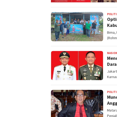
POLITI
Opti
Kabu
Bima, 
(Rohm
NASIO
Mend
Dara
Jakart
Karnav
POLITI
Munc
Angg
Matar
Penjab