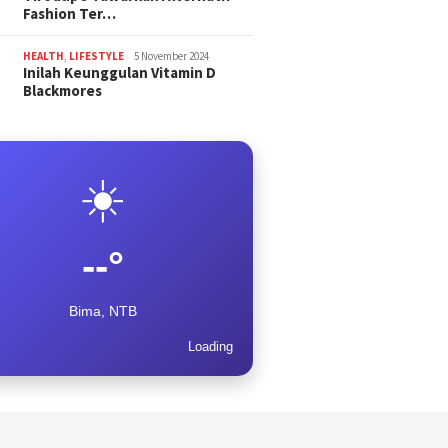
Fashion Ter…
HEALTH
,
LIFESTYLE
5 November 2024
Inilah Keunggulan Vitamin D
Blackmores
☀️
--°
Bima, NTB
Loading