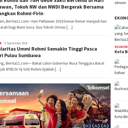
 Rohmi dan TGH Gede Sakti Bertemu di Hari
awan, Tokoh NW dan NWDI Bergerak Bersama
ngkan Rohmi-Firin
EKON
m, Berita11.com– Hari Pahlawan 2024 benar-benar menjadi hari
jarah bagi Bumi Gora. Dua Tokoh Ormas […]
K
Redaksi
8 September 2024
EKONOM
laritas Ummi Rohmi Semakin Tinggi Pasca
Kota B
ri Pulau Sumbawa
ng, Berita11.com— Bakal calon Gubernur Nusa Tenggara Barat
ub NTB) Dr Hj Sitti Rohmi Djalilah […]