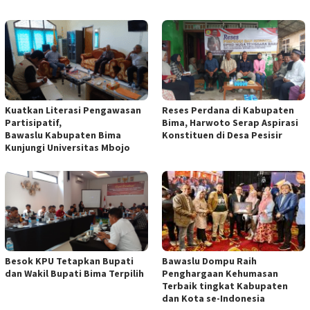
Kuatkan Literasi Pengawasan
Reses Perdana di Kabupaten
Partisipatif,
Bima, Harwoto Serap Aspirasi
Bawaslu Kabupaten Bima
Konstituen di Desa Pesisir
Kunjungi Universitas Mbojo
Besok KPU Tetapkan Bupati
Bawaslu Dompu Raih
dan Wakil Bupati Bima Terpilih
Penghargaan Kehumasan
Terbaik tingkat Kabupaten
dan Kota se-Indonesia