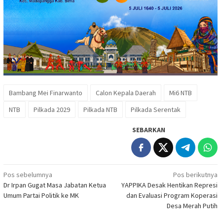
Bambang Mei Finarwanto
Calon Kepala Daerah
Mi6 NTB
NTB
Pilkada 2029
Pilkada NTB
Pilkada Serentak
SEBARKAN
Navigasi
Pos sebelumnya
Pos berikutnya
Dr Irpan Gugat Masa Jabatan Ketua
YAPPIKA Desak Hentikan Represi
pos
Umum Partai Politik ke MK
dan Evaluasi Program Koperasi
Desa Merah Putih