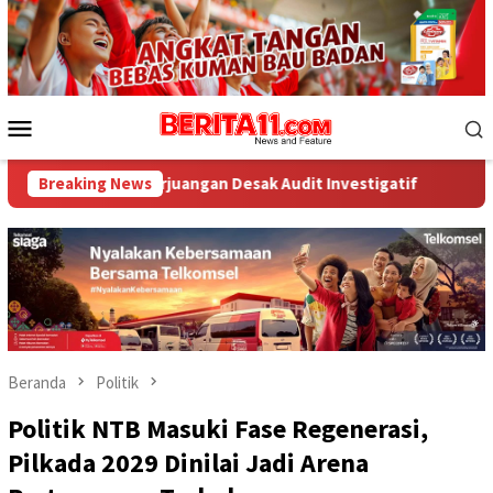
Loncat
ke
konten
Menu
Mobile
erjuangan Desak Audit Investigatif
Breaking News
WNA Asal Arab Saudi
Beranda
Politik
Politik NTB Masuki Fase Regenerasi,
Pilkada 2029 Dinilai Jadi Arena