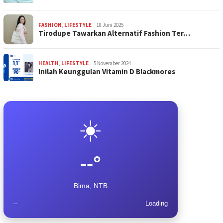
FASHION
,
LIFESTYLE
18 Juni 2025
Tirodupe Tawarkan Alternatif Fashion Ter…
HEALTH
,
LIFESTYLE
5 November 2024
Inilah Keunggulan Vitamin D Blackmores
☀️
--°
Bima, NTB
--
Loading