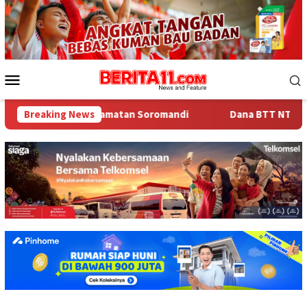
Loncat
ke
konten
Menu
Mobile
Tingkat Kecamatan Soromandi
Breaking News
Dana BTT NTB Rp484 Miliar