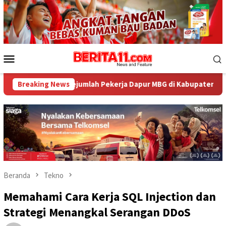
Loncat
ke
konten
Menu
Mobile
lah Pekerja Dapur MBG di Kabupaten Bima Dilaporkan Positif H
Breaking News
Beranda
Tekno
Memahami Cara Kerja SQL Injection dan
Strategi Menangkal Serangan DDoS