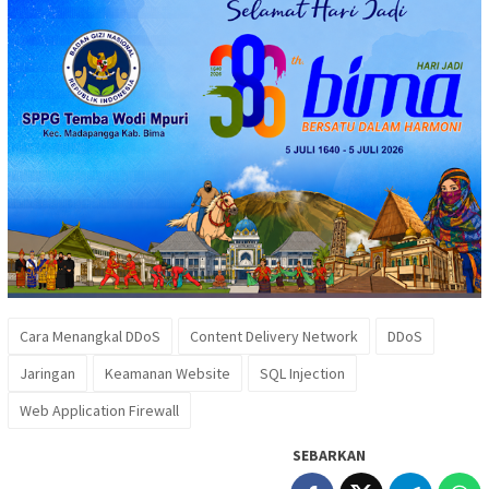
Cara Menangkal DDoS
Content Delivery Network
DDoS
Jaringan
Keamanan Website
SQL Injection
Web Application Firewall
SEBARKAN