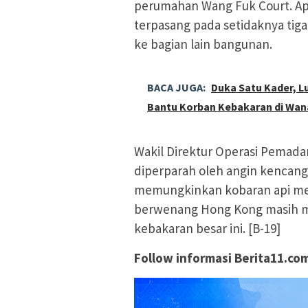
perumahan Wang Fuk Court. Ap
terpasang pada setidaknya tig
ke bagian lain bangunan.
BACA JUGA:
Duka Satu Kader, L
Bantu Korban Kebakaran di Wan
Wakil Direktur Operasi Pemad
diperparah oleh angin kencang
memungkinkan kobaran api melo
berwenang Hong Kong masih men
kebakaran besar ini. [B-19]
Follow informasi Berita11.com