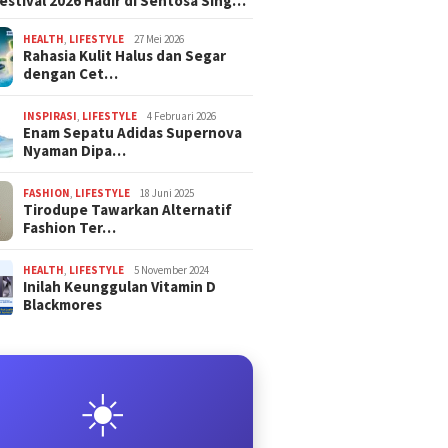
estival 2026 Hadir di Sentosa Sing…
HEALTH
,
LIFESTYLE
27 Mei 2026
Rahasia Kulit Halus dan Segar
dengan Cet…
INSPIRASI
,
LIFESTYLE
4 Februari 2026
Enam Sepatu Adidas Supernova
Nyaman Dipa…
FASHION
,
LIFESTYLE
18 Juni 2025
Tirodupe Tawarkan Alternatif
Fashion Ter…
HEALTH
,
LIFESTYLE
5 November 2024
Inilah Keunggulan Vitamin D
Blackmores
☀️