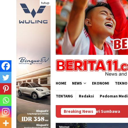
Loncat
tutup
ke
konten
HOME
NEWS
EKONOMI
TEKNO
TENTANG
Redaksi
Pedoman Medi
Breaking News