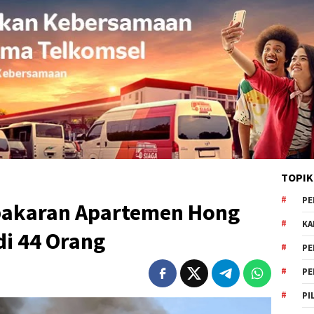
TOPIK
PE
bakaran Apartemen Hong
KA
di 44 Orang
PE
PE
PI