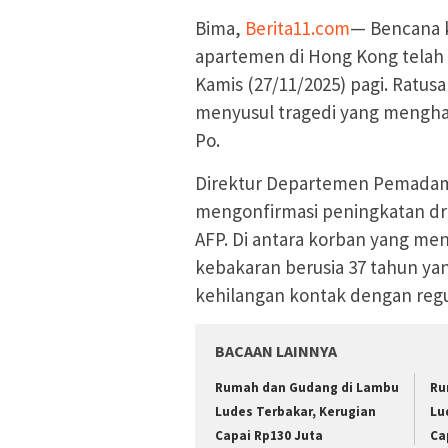
Bima,
Berita11.com
— Bencana 
apartemen di Hong Kong telah 
Kamis (27/11/2025) pagi. Ratus
menyusul tragedi yang menghan
Po.
Direktur Departemen Pemadam
mengonfirmasi peningkatan dras
AFP. Di antara korban yang me
kebakaran berusia 37 tahun ya
kehilangan kontak dengan reg
BACAAN LAINNYA
Rumah dan Gudang di Lambu
Ru
Ludes Terbakar, Kerugian
Lu
Capai Rp130 Juta
Ca