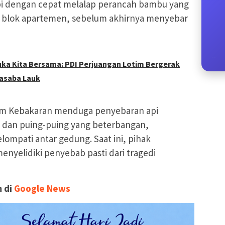
i dengan cepat melalap perancah bambu yang
a blok apartemen, sebelum akhirnya menyebar
--
uka Kita Bersama: PDI Perjuangan Lotim Bergerak
asaba Lauk
am Kebakaran menduga penyebaran api
 dan puing-puing yang beterbangan,
mpati antar gedung. Saat ini, pihak
yelidiki penyebab pasti dari tragedi
 di
Google News