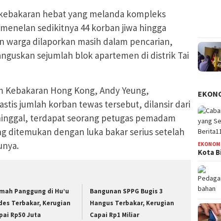
kebakaran hebat yang melanda kompleks
menelan sedikitnya 44 korban jiwa hingga
an warga dilaporkan masih dalam pencarian,
guskan sejumlah blok apartemen di distrik Tai
 Kebakaran Hong Kong, Andy Yeung,
EKON
tis jumlah korban tewas tersebut, dilansir dari
ninggal, terdapat seorang petugas pemadam
ng ditemukan dengan luka bakar serius setelah
unya.
EKONOM
Kota B
mah Panggung di Hu’u
Bangunan SPPG Bugis 3
des Terbakar, Kerugian
Hangus Terbakar, Kerugian
pai Rp50 Juta
Capai Rp1 Miliar