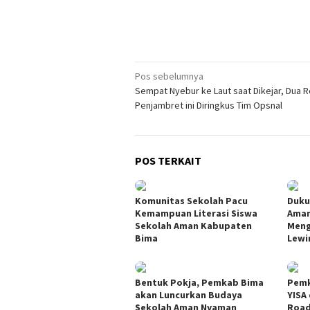
Navigasi
Pos sebelumnya
Sempat Nyebur ke Laut saat Dikejar, Dua 
pos
Penjambret ini Diringkus Tim Opsnal
POS TERKAIT
Komunitas Sekolah Pacu
Duku
Kemampuan Literasi Siswa
Aman
Sekolah Aman Kabupaten
Meng
Bima
Lewi
Bentuk Pokja, Pemkab Bima
Pemk
akan Luncurkan Budaya
YISA
Sekolah Aman Nyaman
Road