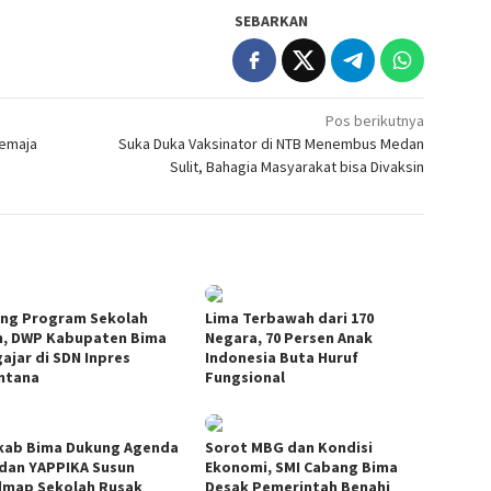
SEBARKAN
Pos berikutnya
Remaja
Suka Duka Vaksinator di NTB Menembus Medan
Sulit, Bahagia Masyarakat bisa Divaksin
ng Program Sekolah
Lima Terbawah dari 170
, DWP Kabupaten Bima
Negara, 70 Persen Anak
ajar di SDN Inpres
Indonesia Buta Huruf
ntana
Fungsional
ab Bima Dukung Agenda
Sorot MBG dan Kondisi
 dan YAPPIKA Susun
Ekonomi, SMI Cabang Bima
map Sekolah Rusak
Desak Pemerintah Benahi