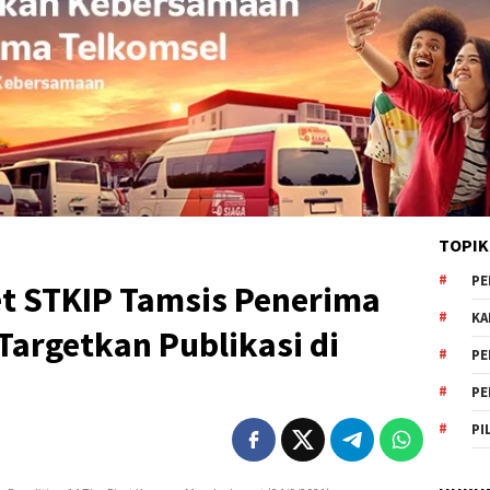
TOPIK
PE
et STKIP Tamsis Penerima
KA
Targetkan Publikasi di
PE
PE
PI