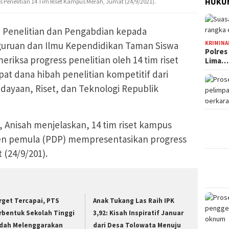
HUKUM
 Penelitian 14 Tim Riset Kampus Merah, Jumat (24/9/2021).
Penelitian dan Pengabdian kepada
eguruan dan Ilmu Kependidikan Taman Siswa
KRIMINA
Polres
iksa progress penelitian oleh 14 tim riset
Lima…
 dana hibah penelitian kompetitif dari
ayaan, Riset, dan Teknologi Republik
 Anisah menjelaskan, 14 tim riset kampus
sen pemula (PDP) mempresentasikan progress
 (24/9/201).
rget Tercapai, PTS
Anak Tukang Las Raih IPK
rbentuk Sekolah Tinggi
3,92: Kisah Inspiratif Januar
dah Melenggarakan
dari Desa Tolowata Menuju