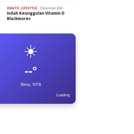
HEALTH
,
LIFESTYLE
5 November 2024
Inilah Keunggulan Vitamin D
Blackmores
☀️
--°
Bima, NTB
Loading