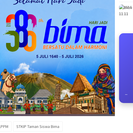
--
LPPM
STKIP Taman Siswa Bima