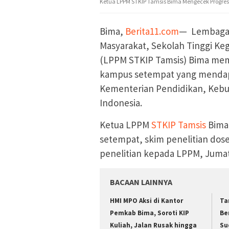
Ketua LPPM STKIP Tamsis Bima Mengecek Progress
Bima,
Berita11.com
— Lembaga 
Masyarakat, Sekolah Tinggi K
(LPPM STKIP Tamsis) Bima memer
kampus setempat yang mendapat
Kementerian Pendidikan, Kebud
Indonesia.
Ketua LPPM
STKIP Tamsis
Bima,
setempat, skim penelitian do
penelitian kepada LPPM, Jumat
BACAAN LAINNYA
HMI MPO Aksi di Kantor
Ta
Pemkab Bima, Soroti KIP
Be
Kuliah, Jalan Rusak hingga
Su