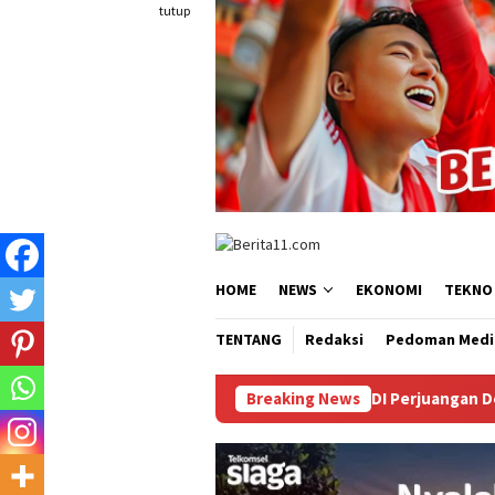
Loncat
tutup
ke
konten
HOME
NEWS
EKONOMI
TEKNO
TENTANG
Redaksi
Pedoman Medi
dalam LHP BPK, Legislator PDI Perjuangan Desak Audit Investigat
Breaking News