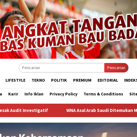
Pencarian
LIFESTYLE
TEKNO
POLITIK
PREMIUM
EDITORIAL
INDEK
a
Karir
Info Iklan
Privacy Policy
Terms & Conditions
Sit
if
WNA Asal Arab Saudi Ditemukan Meninggal di Desa Pi