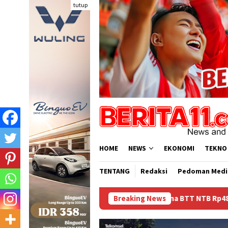
Loncat
tutup
ke
konten
HOME
NEWS
EKONOMI
TEKNO
TENTANG
Redaksi
Pedoman Medi
Dana BTT NTB Rp484 Miliar tak Muncul dalam LHP BP
Breaking News