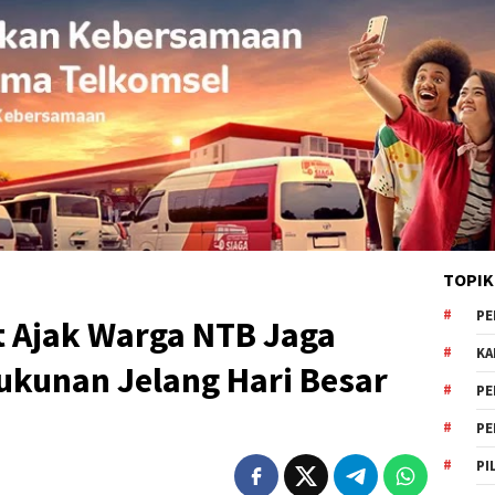
TOPIK
PE
 Ajak Warga NTB Jaga
KA
rukunan Jelang Hari Besar
PE
PE
PI