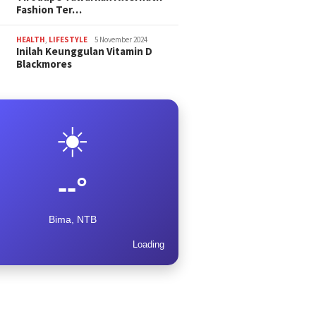
Fashion Ter…
HEALTH
,
LIFESTYLE
5 November 2024
Inilah Keunggulan Vitamin D
Blackmores
☀️
--°
Bima, NTB
Loading