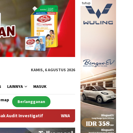
tutup
KAMIS, 6 AGUSTUS 2026
S
LAINNYA
MASUK
emap
Berlangganan
A Asal Arab Saudi Ditemukan Meninggal di Desa Piong Kabupate