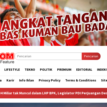
Pencarian
LIFESTYLE
TEKNO
POLITIK
PREMIUM
EDITORIAL
INDEK
a
Karir
Info Iklan
Privacy Policy
Terms & Conditions
Sit
K, Legislator PDI Perjuangan Desak Audit Investigatif
WN