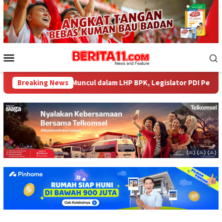
Loncat
ke
konten
Menu
Mobile
Miliar tak Muncul dalam LHP BPK, Legislator PDI Perjuangan Desa
Breaking News