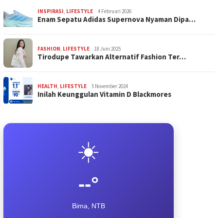
INSPIRASI
,
LIFESTYLE
4 Februari 2026
Enam Sepatu Adidas Supernova Nyaman Dipa…
FASHION
,
LIFESTYLE
18 Juni 2025
Tirodupe Tawarkan Alternatif Fashion Ter…
HEALTH
,
LIFESTYLE
5 November 2024
Inilah Keunggulan Vitamin D Blackmores
☀️
--°
Bima, NTB