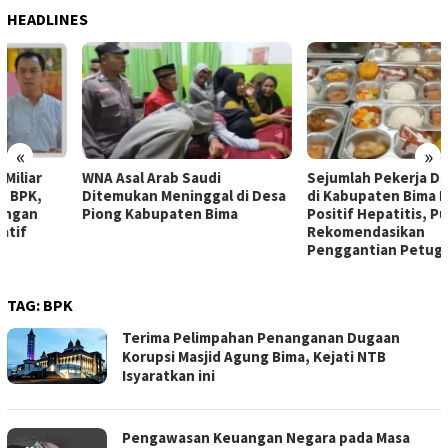
HEADLINES
«
»
WNA Asal Arab Saudi
Sejumlah Pekerja Dapur MBG
Ditemukan Meninggal di Desa
di Kabupaten Bima Dilaporkan
Piong Kabupaten Bima
Positif Hepatitis, Puskesmas
Rekomendasikan
Penggantian Petugas
TAG:
BPK
Terima Pelimpahan Penanganan Dugaan
Korupsi Masjid Agung Bima, Kejati NTB
Isyaratkan ini
Pengawasan Keuangan Negara pada Masa