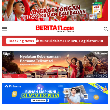
Loncat
ke
konten
Menu
Mobile
84 Miliar tak Muncul dalam LHP BPK, Legislator PDI Perjuangan D
Breaking News