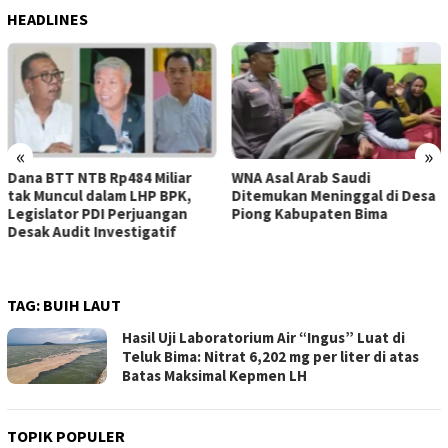
HEADLINES
«
»
WNA Asal Arab Saudi
Sejumlah Pekerja Dapur MBG
Ditemukan Meninggal di Desa
di Kabupaten Bima Dilaporkan
Piong Kabupaten Bima
Positif Hepatitis, Puskesmas
Rekomendasikan
Penggantian Petugas
TAG:
BUIH LAUT
Hasil Uji Laboratorium Air “Ingus” Luat di
Teluk Bima: Nitrat 6,202 mg per liter di atas
Batas Maksimal Kepmen LH
TOPIK POPULER