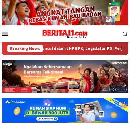
Loncat
ke
konten
Menu
Mobile
liar tak Muncul dalam LHP BPK, Legislator PDI Perjuangan Desak 
Breaking News