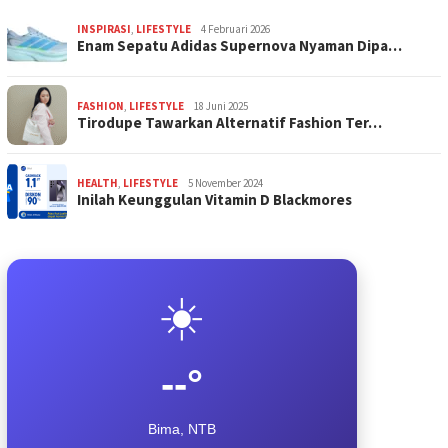
INSPIRASI
,
LIFESTYLE
4 Februari 2026
Enam Sepatu Adidas Supernova Nyaman Dipa…
FASHION
,
LIFESTYLE
18 Juni 2025
Tirodupe Tawarkan Alternatif Fashion Ter…
HEALTH
,
LIFESTYLE
5 November 2024
Inilah Keunggulan Vitamin D Blackmores
☀️
--°
Bima, NTB