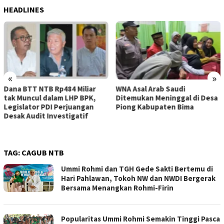
HEADLINES
«
»
WNA Asal Arab Saudi
Sejumlah Pekerja Dapur MBG
Ditemukan Meninggal di Desa
di Kabupaten Bima Dilaporkan
Piong Kabupaten Bima
Positif Hepatitis, Puskesmas
Rekomendasikan
Penggantian Petugas
TAG:
CAGUB NTB
Ummi Rohmi dan TGH Gede Sakti Bertemu di
Hari Pahlawan, Tokoh NW dan NWDI Bergerak
Bersama Menangkan Rohmi-Firin
Popularitas Ummi Rohmi Semakin Tinggi Pasca