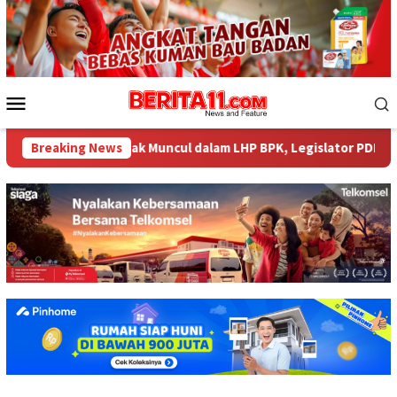
Loncat
ke
konten
Menu
Mobile
484 Miliar tak Muncul dalam LHP BPK, Legislator PDI Perjuangan 
Breaking News