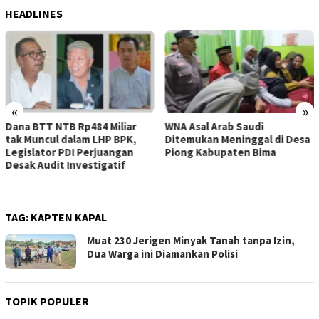
HEADLINES
«
»
WNA Asal Arab Saudi
Sejumlah Pekerja Dapur MBG
Ditemukan Meninggal di Desa
di Kabupaten Bima Dilaporkan
Piong Kabupaten Bima
Positif Hepatitis, Puskesmas
Rekomendasikan
Penggantian Petugas
TAG:
KAPTEN KAPAL
Muat 230 Jerigen Minyak Tanah tanpa Izin,
Dua Warga ini Diamankan Polisi
TOPIK POPULER