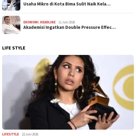
Usaha Mikro di Kota Bima Sulit Naik Kela…
EKONOMI
,
HEADLINE
11 Juni 2026
Akademisi Ingatkan Double Pressure Effec…
LIFE STYLE
LIFESTYLE
22 Juni 2026