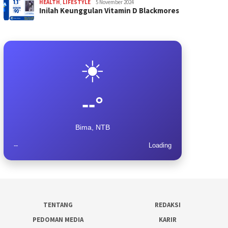
HEALTH
,
LIFESTYLE
5 November 2024
Inilah Keunggulan Vitamin D Blackmores
☀️
--°
Bima, NTB
--
Loading
TENTANG
REDAKSI
PEDOMAN MEDIA
KARIR