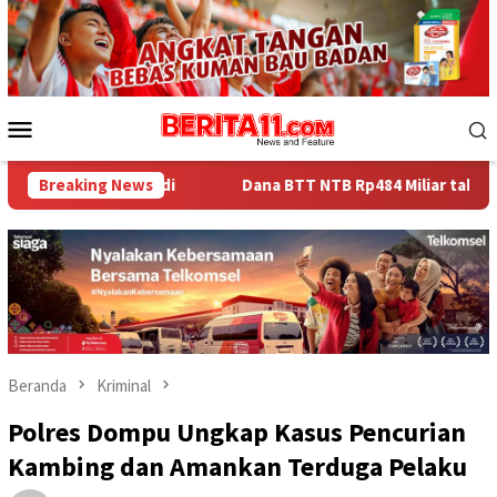
Loncat
ke
konten
Menu
Mobile
i
Breaking News
Dana BTT NTB Rp484 Miliar tak Muncul dalam LHP BPK, L
Beranda
Kriminal
Polres Dompu Ungkap Kasus Pencurian
Kambing dan Amankan Terduga Pelaku