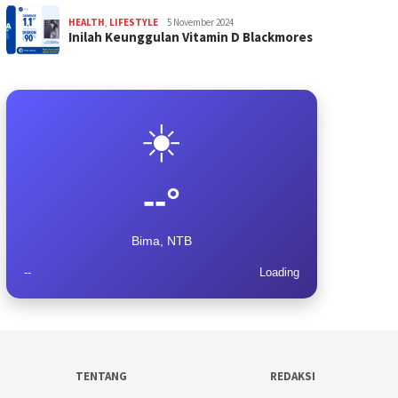
HEALTH
,
LIFESTYLE
5 November 2024
Inilah Keunggulan Vitamin D Blackmores
☀️
--°
Bima, NTB
--
Loading
TENTANG
REDAKSI