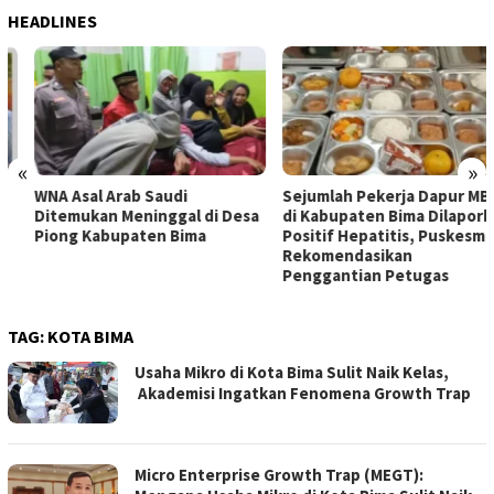
HEADLINES
«
»
WNA Asal Arab Saudi
Sejumlah Pekerja Dapur MBG
Ditemukan Meninggal di Desa
di Kabupaten Bima Dilaporkan
Piong Kabupaten Bima
Positif Hepatitis, Puskesmas
Rekomendasikan
Penggantian Petugas
TAG:
KOTA BIMA
Usaha Mikro di Kota Bima Sulit Naik Kelas,
Akademisi Ingatkan Fenomena Growth Trap
Micro Enterprise Growth Trap (MEGT):