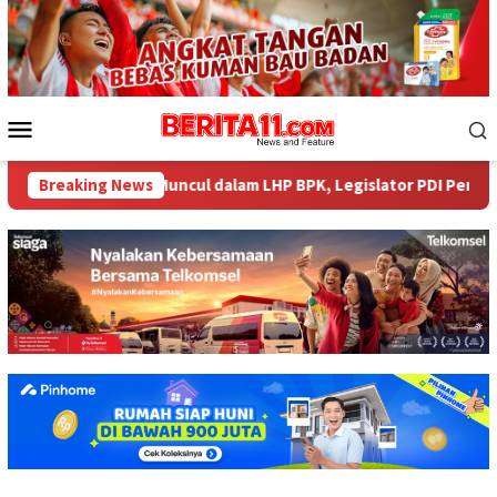
Loncat
ke
konten
Menu
Mobile
liar tak Muncul dalam LHP BPK, Legislator PDI Perjuangan Desak
Breaking News