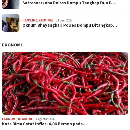
Satresnarkoba Polres Dompu Tangkap Dua P…
HEADLINE
,
KRIMINAL
11 Juni 2026
Oknum Bhayangkari Polres Dompu Ditangkap…
EKONOMI
EKONOMI
,
HEADLINE
4 Agustus 2026
Kota Bima Catat Inflasi 4,06 Persen pada…