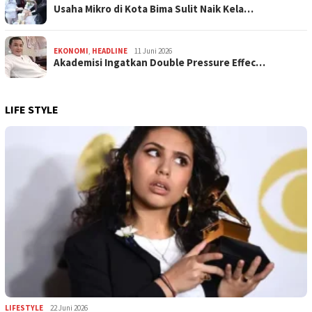
Usaha Mikro di Kota Bima Sulit Naik Kela…
EKONOMI
,
HEADLINE
11 Juni 2026
Akademisi Ingatkan Double Pressure Effec…
LIFE STYLE
LIFESTYLE
22 Juni 2026