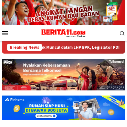
Loncat
ke
konten
Menu
Mobile
484 Miliar tak Muncul dalam LHP BPK, Legislator PDI Perjuangan 
Breaking News