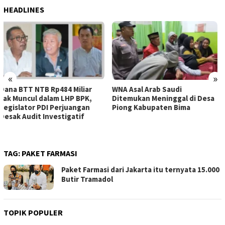
HEADLINES
«
»
WNA Asal Arab Saudi
Sejumlah Pekerja Dapur MBG
Ditemukan Meninggal di Desa
di Kabupaten Bima Dilaporkan
Piong Kabupaten Bima
Positif Hepatitis, Puskesmas
Rekomendasikan
Penggantian Petugas
TAG:
PAKET FARMASI
Paket Farmasi dari Jakarta itu ternyata 15.000
Butir Tramadol
TOPIK POPULER