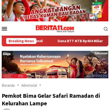
Loncat
ke
konten
Menu
Mobile
romandi
Breaking News
Dana BTT NTB Rp484 Miliar tak Muncul dalam LHP 
Beranda
Advetorial
Pemkot Bima Gelar Safari Ramadan di
Kelurahan Lampe