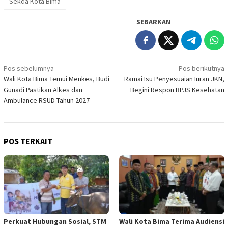
Sekda Kota Bima
SEBARKAN
Navigasi
Pos sebelumnya
Pos berikutnya
Wali Kota Bima Temui Menkes, Budi
Ramai Isu Penyesuaian Iuran JKN,
pos
Gunadi Pastikan Alkes dan
Begini Respon BPJS Kesehatan
Ambulance RSUD Tahun 2027
POS TERKAIT
Perkuat Hubungan Sosial, STM
Wali Kota Bima Terima Audiensi