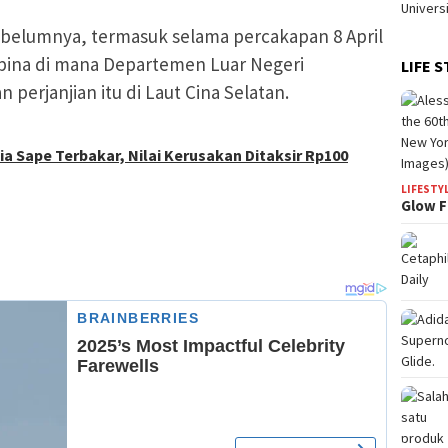
belumnya, termasuk selama percakapan 8 April
lipina di mana Departemen Luar Negeri
LIFE S
erjanjian itu di Laut Cina Selatan.
 Sape Terbakar, Nilai Kerusakan Ditaksir Rp100
LIFESTY
Glow F