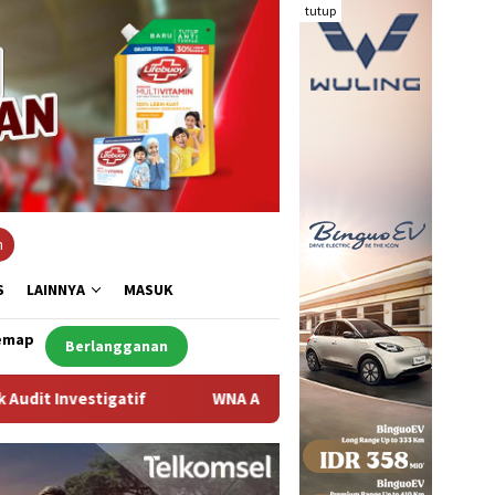
tutup
n
S
LAINNYA
MASUK
emap
Berlangganan
WNA Asal Arab Saudi Ditemukan Meninggal di Desa Piong Kabup