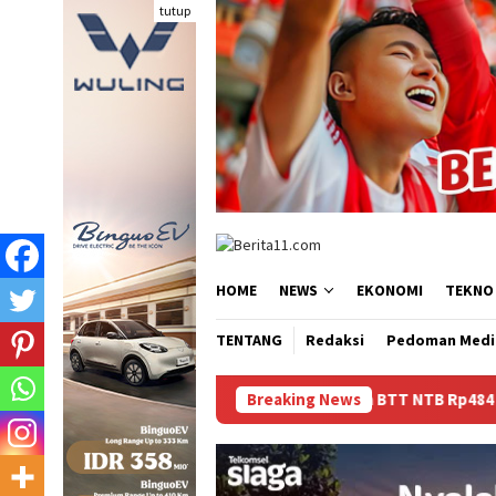
Loncat
tutup
ke
konten
HOME
NEWS
EKONOMI
TEKNO
TENTANG
Redaksi
Pedoman Medi
Dana BTT NTB Rp484 Miliar tak Muncul dalam LHP
Breaking News