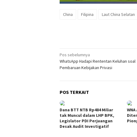
China
Filipina
Laut China Selatan
Navigasi
Pos sebelumnya
WhatsApp Hadapi Rententan Keluhan soal
pos
Pembaruan Kebijakan Privasi
POS TERKAIT
Dana BTT NTB Rp484 Miliar
WNA 
tak Muncul dalam LHP BPK,
Dite
Legislator PDI Perjuangan
Pion
Desak Audit Investigatif