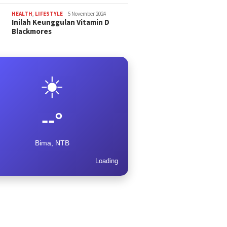
HEALTH
,
LIFESTYLE
5 November 2024
Inilah Keunggulan Vitamin D
Blackmores
☀️
--°
Bima, NTB
Loading