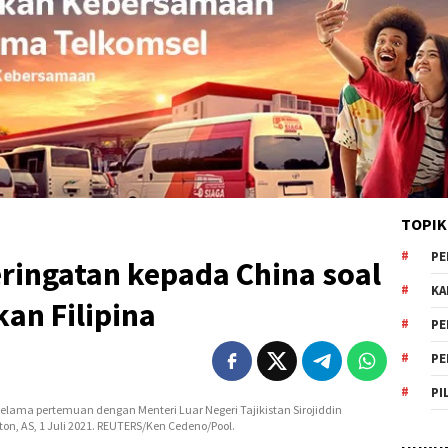
TOPIK
PE
ringatan kepada China soal
KA
an Filipina
PE
PE
PI
selama pertemuan dengan Menteri Luar Negeri Tajikistan Sirojiddin
on, AS, 1 Juli 2021. REUTERS/Ken Cedeno/Pool.