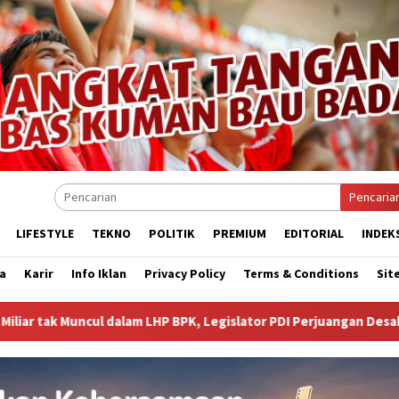
Pencaria
LIFESTYLE
TEKNO
POLITIK
PREMIUM
EDITORIAL
INDEK
a
Karir
Info Iklan
Privacy Policy
Terms & Conditions
Sit
 BPK, Legislator PDI Perjuangan Desak Audit Investigatif