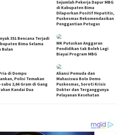
Sejumlah Pekerja Dapur MBG
di Kabupaten Bima
Dilaporkan Positif Hepatitis,
Puskesmas Rekomendasikan
Penggantian Petugas
nyak 351 Bencana Terjadi
MK Putuskan Anggaran
abupaten Bima Selama
Pendidikan tak Boleh Lagi
h Bulan
Biayai Program MBG
Pria di Dompu
Aliansi Pemuda dan
ankan, Polisi Temukan
Mahasiswa Bolo Demo
-sabu 2,66 Gram di Gang
Puskesmas, Soroti Krisis
rahan Kandai Dua
Dokter dan Terganggunya
Pelayanan Kesehatan