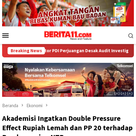
Loncat
ke
konten
Menu
Mobile
or PDI Perjuangan Desak Audit Investigatif
Breaking News
WNA Asal Ara
Beranda
Ekonomi
Akademisi Ingatkan Double Pressure
Effect Rupiah Lemah dan PP 20 terhadap