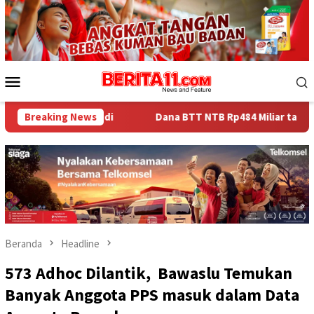
Loncat
ke
konten
Menu
Mobile
mandi
Breaking News
Dana BTT NTB Rp484 Miliar tak Muncul dalam LHP BP
Beranda
Headline
573 Adhoc Dilantik, Bawaslu Temukan
Banyak Anggota PPS masuk dalam Data