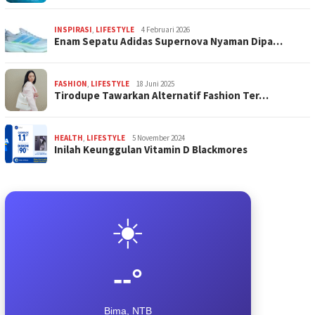
INSPIRASI
,
LIFESTYLE
4 Februari 2026
Enam Sepatu Adidas Supernova Nyaman Dipa…
FASHION
,
LIFESTYLE
18 Juni 2025
Tirodupe Tawarkan Alternatif Fashion Ter…
HEALTH
,
LIFESTYLE
5 November 2024
Inilah Keunggulan Vitamin D Blackmores
☀️
--°
Bima, NTB