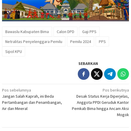
Bawaslu Kabupaten Bima
Calon DPD
Gaji PPS
Netralitas Penyelenggara Pemilu
Pemilu 2024
PPS
Sipol KPU
SEBARKAN
Navigasi
Pos sebelumnya
Pos berikutnya
Jangan Salah Kaprah, ini Beda
Desak Status Kerja Diperjelas,
pos
Pertambangan dan Penambangan,
Anggota PPDI Geruduk Kantor
Air dan Mineral
Pemkab Bima hingga Ancam Aksi
Mogok