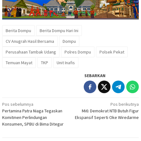
Berita Dompu
Berita Dompu Hari Ini
CV Anugrah Hasil Bersama
Dompu
Perusahaan Tambak Udang
Polres Dompu
Polsek Pekat
Temuan Mayat
TKP
Unit Inafis
SEBARKAN
Navigasi
Pos sebelumnya
Pos berikutnya
Pertamina Patra Niaga Tegaskan
Mi6: Demokrat NTB Butuh Figur
pos
Komitmen Perlindungan
Ekspansif Seperti Oke Wiredarme
Konsumen, SPBU di Bima Ditegur