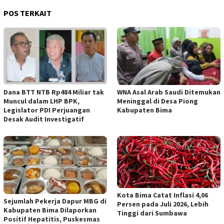
POS TERKAIT
Dana BTT NTB Rp484 Miliar tak
WNA Asal Arab Saudi Ditemukan
Muncul dalam LHP BPK,
Meninggal di Desa Piong
Legislator PDI Perjuangan
Kabupaten Bima
Desak Audit Investigatif
Kota Bima Catat Inflasi 4,06
Sejumlah Pekerja Dapur MBG di
Persen pada Juli 2026, Lebih
Kabupaten Bima Dilaporkan
Tinggi dari Sumbawa
Positif Hepatitis, Puskesmas