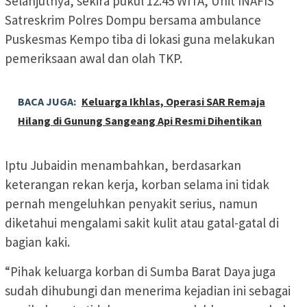
Selanjutnya, sekira pukul 12.45 WITA, Unit INAFIS
Satreskrim Polres Dompu bersama ambulance
Puskesmas Kempo tiba di lokasi guna melakukan
pemeriksaan awal dan olah TKP.
BACA JUGA:
Keluarga Ikhlas, Operasi SAR Remaja
Hilang di Gunung Sangeang Api Resmi Dihentikan
Iptu Jubaidin menambahkan, berdasarkan
keterangan rekan kerja, korban selama ini tidak
pernah mengeluhkan penyakit serius, namun
diketahui mengalami sakit kulit atau gatal-gatal di
bagian kaki.
“Pihak keluarga korban di Sumba Barat Daya juga
sudah dihubungi dan menerima kejadian ini sebagai