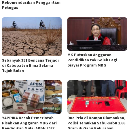
Rekomendasikan Penggantian
Petugas
MK Putuskan Anggaran
Pendidikan tak Boleh Lagi
Sebanyak 351 Bencana Terjadi
Biayai Program MBG
di Kabupaten Bima Selama
Tujuh Bulan
YAPPIKA Desak Pemerintah
Dua Pria di Dompu Diamankan,
Pisahkan Anggaran MBG dari
Polisi Temukan Sabu-sabu 2,66
Pendidikan Mulai APBN 2027
Gram di Gang Kelurahan