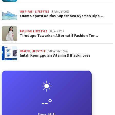
INSPIRASI
,
LIFESTYLE
4 Februari 2026
Enam Sepatu Adidas Supernova Nyaman Dipa…
FASHION
,
LIFESTYLE
18 Juni 2025
Tirodupe Tawarkan Alternatif Fashion Ter…
HEALTH
,
LIFESTYLE
5 November 2024
Inilah Keunggulan Vitamin D Blackmores
☀️
--°
Bima, NTB