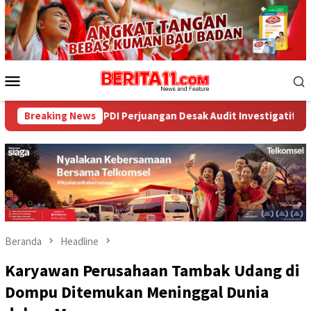
Loncat
ke
konten
Menu
Mobile
r PDI Perjuangan Desak Audit Investigatif
Breaking News
WNA Asal Arab
Beranda
Headline
Karyawan Perusahaan Tambak Udang di
Dompu Ditemukan Meninggal Dunia