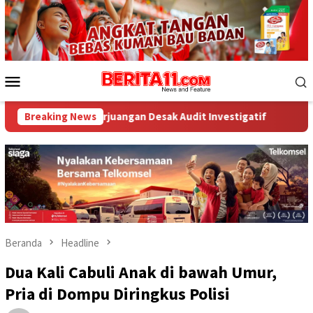
Loncat
ke
konten
Menu
Mobile
I Perjuangan Desak Audit Investigatif
Breaking News
WNA Asal Arab Sau
Beranda
Headline
Dua Kali Cabuli Anak di bawah Umur,
Pria di Dompu Diringkus Polisi