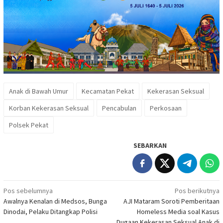
Anak di Bawah Umur
Kecamatan Pekat
Kekerasan Seksual
Korban Kekerasan Seksual
Pencabulan
Perkosaan
Polsek Pekat
SEBARKAN
Navigasi
Pos sebelumnya
Pos berikutnya
Awalnya Kenalan di Medsos, Bunga
AJI Mataram Soroti Pemberitaan
pos
Dinodai, Pelaku Ditangkap Polisi
Homeless Media soal Kasus
Dugaan Kekerasan Seksual Anak di