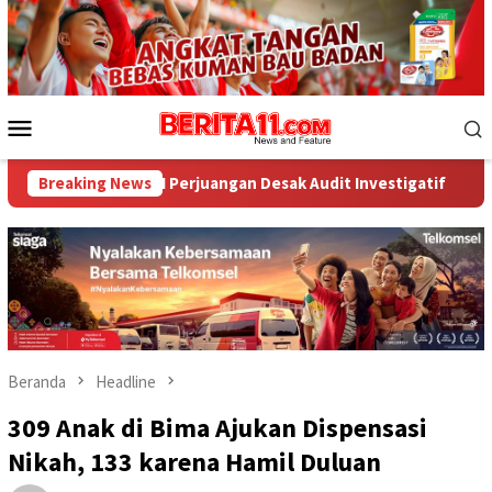
Loncat
ke
konten
Menu
Mobile
Perjuangan Desak Audit Investigatif
Breaking News
WNA Asal Arab Saudi
Beranda
Headline
309 Anak di Bima Ajukan Dispensasi
Nikah, 133 karena Hamil Duluan