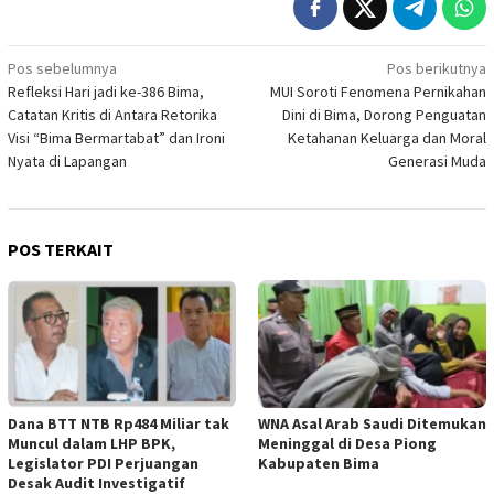
Navigasi
Pos sebelumnya
Pos berikutnya
Refleksi Hari jadi ke-386 Bima,
MUI Soroti Fenomena Pernikahan
pos
Catatan Kritis di Antara Retorika
Dini di Bima, Dorong Penguatan
Visi “Bima Bermartabat” dan Ironi
Ketahanan Keluarga dan Moral
Nyata di Lapangan
Generasi Muda
POS TERKAIT
Dana BTT NTB Rp484 Miliar tak
WNA Asal Arab Saudi Ditemukan
Muncul dalam LHP BPK,
Meninggal di Desa Piong
Legislator PDI Perjuangan
Kabupaten Bima
Desak Audit Investigatif