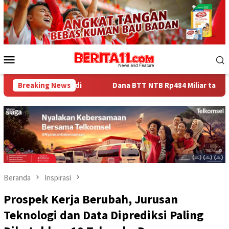
Loncat
ke
konten
Menu
Mobile
Breaking News
Dana BTT NTB Rp484 Miliar tak Muncul dalam LHP BPK, Le
Beranda
Inspirasi
Prospek Kerja Berubah, Jurusan
Teknologi dan Data Diprediksi Paling