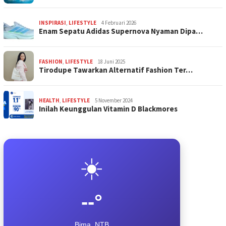
INSPIRASI
,
LIFESTYLE
4 Februari 2026
Enam Sepatu Adidas Supernova Nyaman Dipa…
FASHION
,
LIFESTYLE
18 Juni 2025
Tirodupe Tawarkan Alternatif Fashion Ter…
HEALTH
,
LIFESTYLE
5 November 2024
Inilah Keunggulan Vitamin D Blackmores
☀️
--°
Bima, NTB