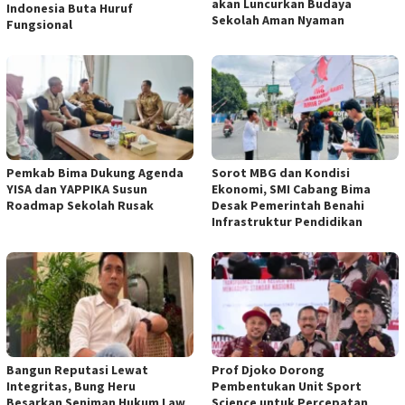
akan Luncurkan Budaya
Indonesia Buta Huruf
Sekolah Aman Nyaman
Fungsional
Pemkab Bima Dukung Agenda
Sorot MBG dan Kondisi
YISA dan YAPPIKA Susun
Ekonomi, SMI Cabang Bima
Roadmap Sekolah Rusak
Desak Pemerintah Benahi
Infrastruktur Pendidikan
Bangun Reputasi Lewat
Prof Djoko Dorong
Integritas, Bung Heru
Pembentukan Unit Sport
Besarkan Seniman Hukum Law
Science untuk Percepatan