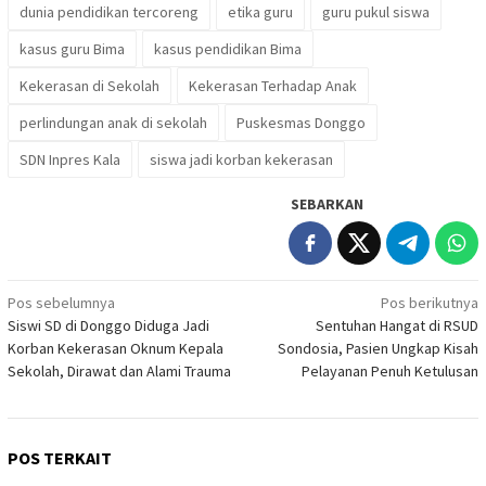
dunia pendidikan tercoreng
etika guru
guru pukul siswa
kasus guru Bima
kasus pendidikan Bima
Kekerasan di Sekolah
Kekerasan Terhadap Anak
perlindungan anak di sekolah
Puskesmas Donggo
SDN Inpres Kala
siswa jadi korban kekerasan
SEBARKAN
Navigasi
Pos sebelumnya
Pos berikutnya
Siswi SD di Donggo Diduga Jadi
Sentuhan Hangat di RSUD
pos
Korban Kekerasan Oknum Kepala
Sondosia, Pasien Ungkap Kisah
Sekolah, Dirawat dan Alami Trauma
Pelayanan Penuh Ketulusan
POS TERKAIT