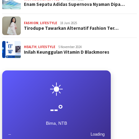
Enam Sepatu Adidas Supernova Nyaman Dipa…
FASHION
,
LIFESTYLE
18 Juni 2025
Tirodupe Tawarkan Alternatif Fashion Ter…
HEALTH
,
LIFESTYLE
5 November 2024
Inilah Keunggulan Vitamin D Blackmores
☀️
--°
Bima, NTB
--
Loading