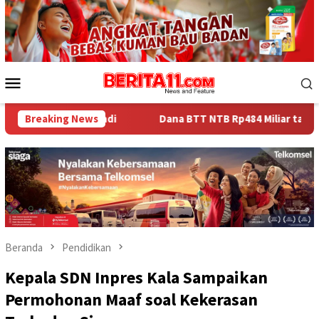
Loncat
ke
konten
Menu
Mobile
omandi
Breaking News
Dana BTT NTB Rp484 Miliar tak Muncul dalam LHP B
Beranda
Pendidikan
Kepala SDN Inpres Kala Sampaikan
Permohonan Maaf soal Kekerasan