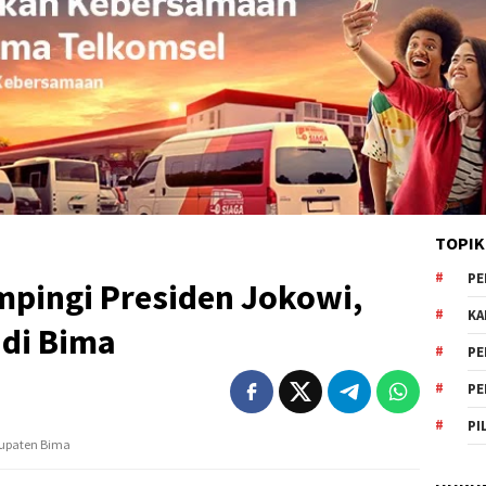
TOPIK
PE
pingi Presiden Jokowi,
KA
di Bima
PE
PE
PI
bupaten Bima