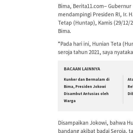
Bima, Berita11.com– Gubernur N
mendampingi Presiden RI, Ir. 
Tetap (Huntap), Kamis (29/12/
Bima.
“Pada hari ini, Hunian Teta (H
seroja tahun 2021, saya nyatak
BACAAN LAINNYA
Kunker dan Bermalam di
At
Bima, Presiden Jokowi
Re
Disambut Antusias oleh
Di
Warga
Disampaikan Jokowi, bahwa Hun
bandang akibat badai Seroja, t