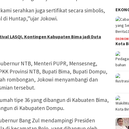
EKON
kami serahkan juga sertifikat secara simbolis,
 di Huntap,”ujar Jokowi.
ival LASQI, Kontingen Kabupaten Bima jadi Duta
EKONOM
Kota B
 Gubernur NTB, Menteri PUPR, Mensesneg,
.PKK Provinsi NTB, Bupati Bima, Bupati Dompu,
mlah rombongan, Jokowi menyambangi dan
mian tersebut.
umah tipe 36 yang dibangun di Kabuaten Bima,
bangun di Kabupaten Dompu.
ubernur Bang Zul mendampingi Presiden
la di kecamatan Bolo, yang dibangun oleh