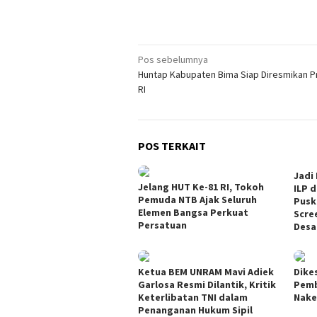
Navigasi
Pos sebelumnya
Huntap Kabupaten Bima Siap Diresmikan P
pos
RI
POS TERKAIT
Jadi
Jelang HUT Ke-81 RI, Tokoh
ILP d
Pemuda NTB Ajak Seluruh
Pusk
Elemen Bangsa Perkuat
Scre
Persatuan
Desa
Ketua BEM UNRAM Mavi Adiek
Dikes
Garlosa Resmi Dilantik, Kritik
Pemb
Keterlibatan TNI dalam
Nake
Penanganan Hukum Sipil