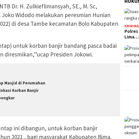
HUKUM
TB Dr. H. Zulkieflimansyah, SE., M. Sc,
H. Joko Widodo melakukan peresmian Hunian
2022) di desa Tambe kecamatan Bolo Kabupaten
KRIMINA
Polres
Lima…
untap) untuk korban banjir bandang pasca badai
an diresmikan,”ucap Presiden Jokowi.
ap Masjid di Perumahan
lokasi Korban Banjir
bongkar
tap ini dibangun, untuk korban banjir
ahun 2021 , bagi masyarakat Kabupaten Bima.