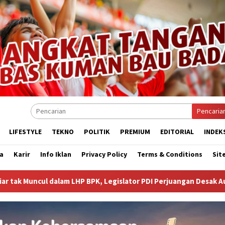
Pencaria
LIFESTYLE
TEKNO
POLITIK
PREMIUM
EDITORIAL
INDEK
a
Karir
Info Iklan
Privacy Policy
Terms & Conditions
Sit
PK, Legislator PDI Perjuangan Desak Audit Investigatif