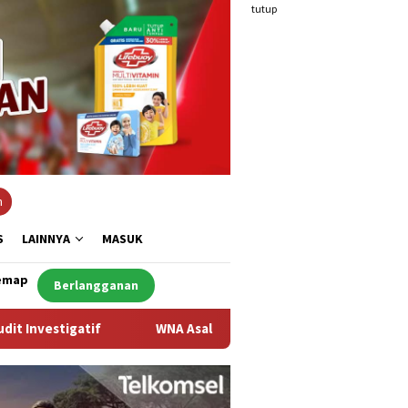
tutup
n
S
LAINNYA
MASUK
emap
Berlangganan
WNA Asal Arab Saudi Ditemukan Meninggal di Desa Piong Kabupa