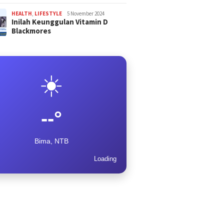
HEALTH
,
LIFESTYLE
5 November 2024
Inilah Keunggulan Vitamin D
Blackmores
☀️
--°
Bima, NTB
Loading