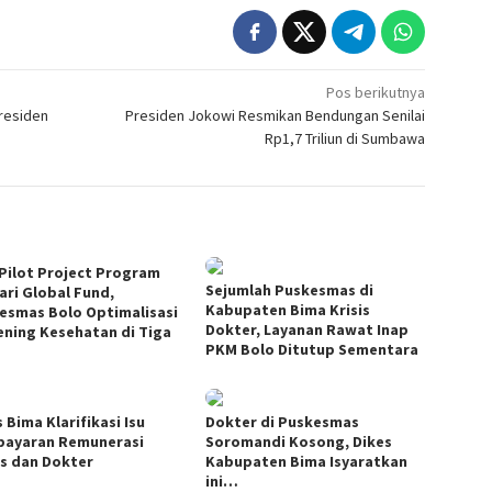
Pos berikutnya
residen
Presiden Jokowi Resmikan Bendungan Senilai
Rp1,7 Triliun di Sumbawa
 Pilot Project Program
Sejumlah Puskesmas di
ari Global Fund,
Kabupaten Bima Krisis
esmas Bolo Optimalisasi
Dokter, Layanan Rawat Inap
ening Kesehatan di Tiga
PKM Bolo Ditutup Sementara
 Bima Klarifikasi Isu
Dokter di Puskesmas
ayaran Remunerasi
Soromandi Kosong, Dikes
s dan Dokter
Kabupaten Bima Isyaratkan
ini…