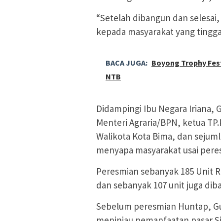
“Setelah dibangun dan selesai, 
kepada masyarakat yang tinggal
BACA JUGA:
Boyong Trophy Fest
NTB
Didampingi Ibu Negara Iriana,
Menteri Agraria/BPN, ketua TP
Walikota Kota Bima, dan seju
menyapa masyarakat usai peres
Peresmian sebanyak 185 Unit R
dan sebanyak 107 unit juga di
Sebelum peresmian Huntap, G
meninjau pemanfaatan pasar Si