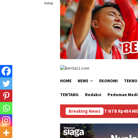
Loncat
tutup
ke
konten
HOME
NEWS
EKONOMI
TEKNO
TENTANG
Redaksi
Pedoman Medi
Dana BTT NTB Rp484 Miliar tak Muncul dalam LHP B
Breaking News