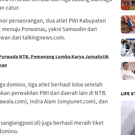
an catur.
omor perseorangan, dua atlet PWI Kabupaten
t menuju Porwanas, yakni Samsudin dari
wan dari talkingnews.com.
i Porwada NTB, Pemenang Lomba Karya Jurnalistik
kan
 domino, tiga atlet berhasil lolos setelah
n perwakilan PWI dari daerah lain di NTB.
LIFE S
rawala.com), Indra Alam (ompunet.com), dan
 (sangiangpost.id) juga berhasil meraih tiket
domino.