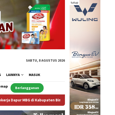
tutup
SABTU, 8 AGUSTUS 2026
S
LAINNYA
MASUK
emap
Berlangganan
ten Bima Dilaporkan Positif Hepatitis, Puskesmas Rekomendasi