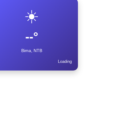
☀️
--°
Bima, NTB
Loading