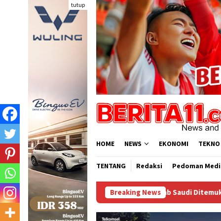
Loncat
tutup
ke
konten
HOME
NEWS
EKONOMI
TEKNO
TENTANG
Redaksi
Pedoman Medi
WNA Asal Arab Saudi Ditemukan Meninggal di Desa Pion
Breaking News