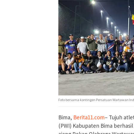
Foto bersama kontingen Persatuan Wartawan Ind
Bima,
Berita11.com
– Tujuh atl
(PWI) Kabupaten Bima berhasil
ajang Pekan Olahraga Wartawa