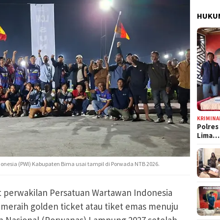
HUKUM
KRIMINA
Polres
Lima…
onesia (PWI) Kabupaten Bima usai tampil di Porwada NTB 2026.
et perwakilan Persatuan Wartawan Indonesia
 meraih golden ticket atau tiket emas menuju
n Nasional (Porwanas) Lampung 2027 setelah