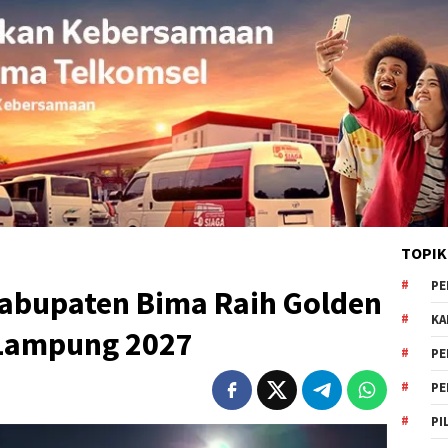
TOPIK
PE
Kabupaten Bima Raih Golden
KA
 Lampung 2027
PE
PE
PI