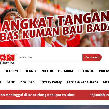
Pencarian
LIFESTYLE
TEKNO
POLITIK
PREMIUM
EDITORIAL
INDEK
a
Karir
Info Iklan
Privacy Policy
Terms & Conditions
Sit
g Kabupaten Bima
Sejumlah Pekerja Dapur MBG di Kabupa