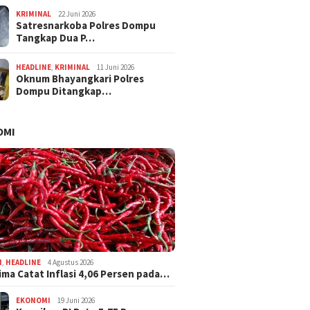
KRIMINAL
22 Juni 2026
Satresnarkoba Polres Dompu
Tangkap Dua P…
HEADLINE
,
KRIMINAL
11 Juni 2026
Oknum Bhayangkari Polres
Dompu Ditangkap…
OMI
I
,
HEADLINE
4 Agustus 2026
ima Catat Inflasi 4,06 Persen pada…
EKONOMI
19 Juni 2026