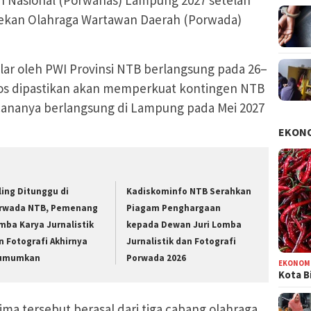
Pekan Olahraga Wartawan Daerah (Porwada)
lar oleh PWI Provinsi NTB berlangsung pada 26–
lolos dipastikan akan memperkuat kontingen NTB
cananya berlangsung di Lampung pada Mei 2027
EKON
ling Ditunggu di
Kadiskominfo NTB Serahkan
rwada NTB, Pemenang
Piagam Penghargaan
mba Karya Jurnalistik
kepada Dewan Juri Lomba
n Fotografi Akhirnya
Jurnalistik dan Fotografi
umumkan
Porwada 2026
EKONOM
Kota B
ma tersebut berasal dari tiga cabang olahraga