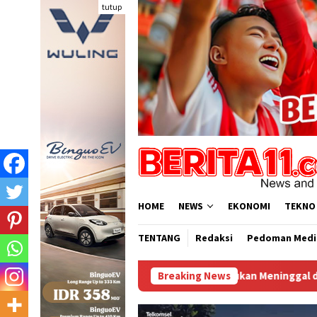
Loncat
tutup
ke
konten
HOME
NEWS
EKONOMI
TEKNO
TENTANG
Redaksi
Pedoman Medi
Arab Saudi Ditemukan Meninggal di Desa Piong Kabupaten Bima
Breaking News