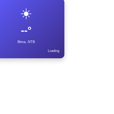
☀️
--°
Bima, NTB
Loading