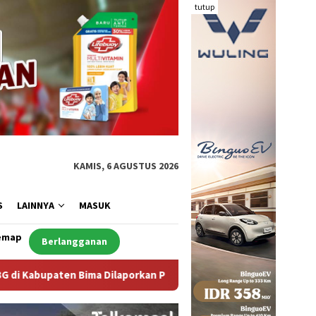
tutup
KAMIS, 6 AGUSTUS 2026
S
LAINNYA
MASUK
emap
Berlangganan
n Positif Hepatitis, Puskesmas Rekomendasikan Penggantian Pe