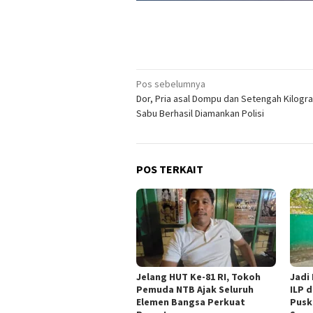
Navigasi
Pos sebelumnya
Dor, Pria asal Dompu dan Setengah Kilogr
pos
Sabu Berhasil Diamankan Polisi
POS TERKAIT
Jelang HUT Ke-81 RI, Tokoh
Jadi
Pemuda NTB Ajak Seluruh
ILP d
Elemen Bangsa Perkuat
Pusk