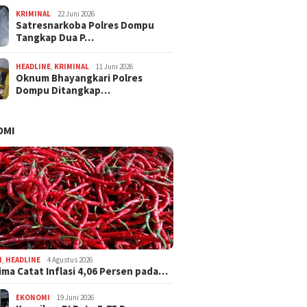
KRIMINAL
22 Juni 2026
Satresnarkoba Polres Dompu
Tangkap Dua P…
HEADLINE
,
KRIMINAL
11 Juni 2026
Oknum Bhayangkari Polres
Dompu Ditangkap…
OMI
I
,
HEADLINE
4 Agustus 2026
ima Catat Inflasi 4,06 Persen pada…
EKONOMI
19 Juni 2026