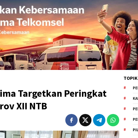
TOPIK
PE
ima Targetkan Peringkat
KA
rov XII NTB
PE
PE
PI