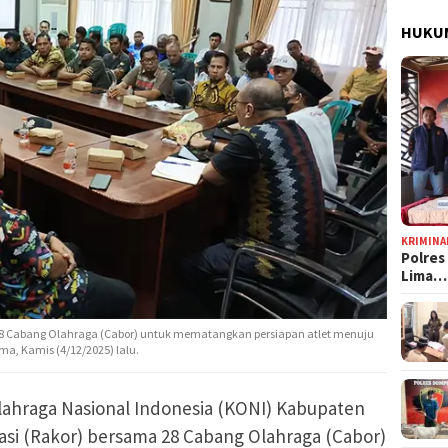
HUKUM
KRIMINA
Polres
Lima…
8 Cabang Olahraga (Cabor) untuk mematangkan persiapan atlet menuju
ma, Kamis (4/12/2025) lalu.
ahraga Nasional Indonesia (KONI) Kabupaten
si (Rakor) bersama 28 Cabang Olahraga (Cabor)