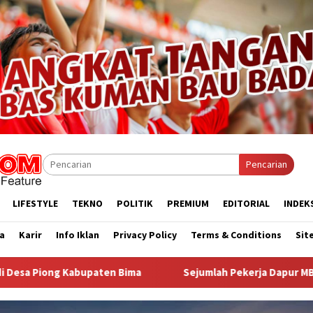
Pencarian
LIFESTYLE
TEKNO
POLITIK
PREMIUM
EDITORIAL
INDEK
a
Karir
Info Iklan
Privacy Policy
Terms & Conditions
Sit
Sejumlah Pekerja Dapur MBG di Kabupaten Bima Dilaporka