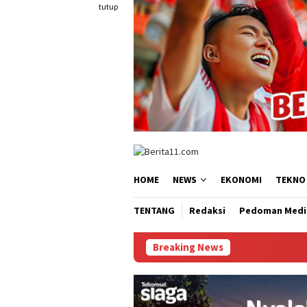
Loncat
tutup
ke
konten
HOME
NEWS
EKONOMI
TEKNO
TENTANG
Redaksi
Pedoman Medi
Breaking News