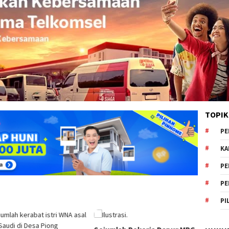
TOPIK
PE
KA
PE
PE
PI