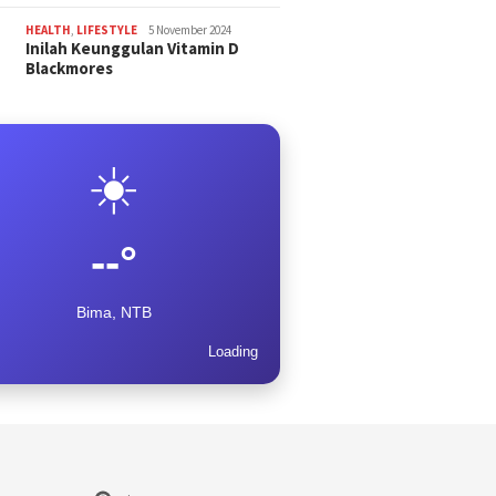
HEALTH
,
LIFESTYLE
5 November 2024
Inilah Keunggulan Vitamin D
Blackmores
☀️
--°
Bima, NTB
Loading