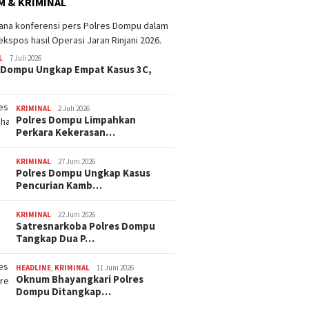
 & KRIMINAL
Dana BTT NTB Rp484 Miliar
tak Muncul dalam LHP BPK,
Legislator PDI Perjuangan
ima Catat Inflasi 4,06
Desak Audit Investigatif
 pada Juli 2026, Lebih
L
7 Juli 2026
i dari Sumbawa
 Dompu Ungkap Empat Kasus 3C,
WNA Asa
Ditemuk
Desa Pi
KRIMINAL
2 Juli 2026
Polres Dompu Limpahkan
Perkara Kekerasan…
KRIMINAL
27 Juni 2026
Polres Dompu Ungkap Kasus
Pencurian Kamb…
KRIMINAL
22 Juni 2026
Satresnarkoba Polres Dompu
Tangkap Dua P…
HEADLINE
,
KRIMINAL
11 Juni 2026
Oknum Bhayangkari Polres
Dompu Ditangkap…