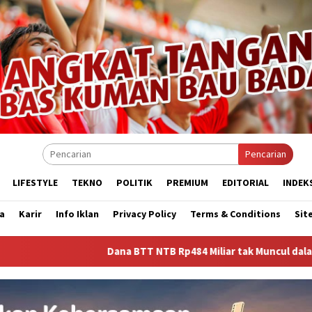
Pencarian
LIFESTYLE
TEKNO
POLITIK
PREMIUM
EDITORIAL
INDEK
a
Karir
Info Iklan
Privacy Policy
Terms & Conditions
Sit
Dana BTT NTB Rp484 Miliar tak Muncul dalam LHP BPK, Legis