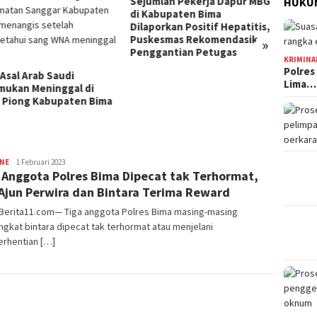
mlah Pekerja Dapur MBG
Jelang HUT Ke-81 RI, Tokoh
HUKUM
abupaten Bima
Pemuda NTB Ajak Seluruh
orkan Positif Hepatitis,
Elemen Bangsa Perkuat
esmas Rekomendasikan
Persatuan
»
Kota B
gantian Petugas
Persen
KRIMINA
Tingg
Polres
Lima…
INE
Redaksi
1 Februari 2023
 Anggota Polres Bima Dipecat tak Terhormat,
Ajun Perwira dan Bintara Terima Reward
 Berita11.com— Tiga anggota Polres Bima masing-masing
gkat bintara dipecat tak terhormat atau menjelani
rhentian […]