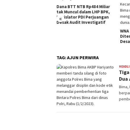
Seju
di K
a BTT NTB Rp484 Miliar
Dilap
 Muncul dalam LHP BPK,
Pusk
islator PDI Perjuangan
«
Peng
ak Audit Investigatif
WNA Asal Arab Saudi
Ditemukan Meninggal di
Desa Piong Kabupaten Bima
TAG:
AJUN PERWIRA
HEADL
Tiga
Dua 
Bima,
berpan
pembe