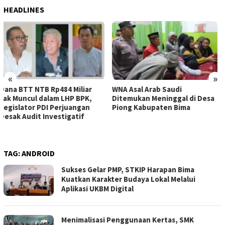
HEADLINES
«
»
WNA Asal Arab Saudi
Sejumlah Pekerja Dapur MBG
Ditemukan Meninggal di Desa
di Kabupaten Bima Dilaporkan
Piong Kabupaten Bima
Positif Hepatitis, Puskesmas
Rekomendasikan
Penggantian Petugas
TAG:
ANDROID
Sukses Gelar PMP, STKIP Harapan Bima
Kuatkan Karakter Budaya Lokal Melalui
Aplikasi UKBM Digital
Menimalisasi Penggunaan Kertas, SMK