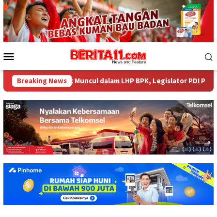
Loncat
ke
konten
Menu
Mobile
4 Miliar tak Muncul dalam LHP BPK, Legislator PDI Perjuangan De
Breaking News