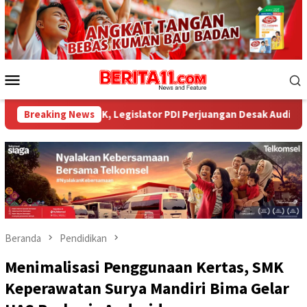
Loncat
ke
konten
Menu
Mobile
PK, Legislator PDI Perjuangan Desak Audit Investigatif
Breaking News
Beranda
Pendidikan
Menimalisasi Penggunaan Kertas, SMK
Keperawatan Surya Mandiri Bima Gelar