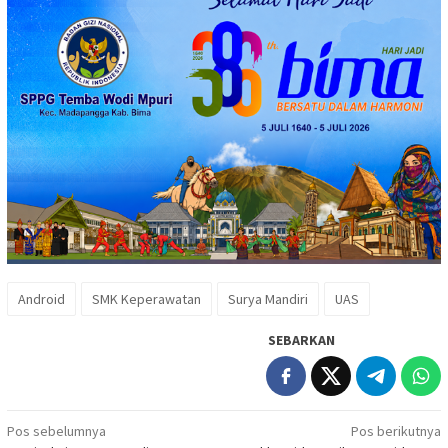
Android
SMK Keperawatan
Surya Mandiri
UAS
SEBARKAN
Navigasi
Pos sebelumnya
Pos berikutnya