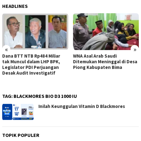
HEADLINES
«
»
Dana BTT NTB Rp484 Miliar
WNA Asal Arab Saudi
tak Muncul dalam LHP BPK,
Ditemukan Meninggal di Desa
Legislator PDI Perjuangan
Piong Kabupaten Bima
Desak Audit Investigatif
TAG:
BLACKMORES BIO D3 1000 IU
Inilah Keunggulan Vitamin D Blackmores
TOPIK POPULER