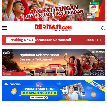
Loncat
ke
konten
Menu
Mobile
-20 Tingkat Kecamatan Soromandi
Breaking News
Dana BTT NTB Rp484 Mi