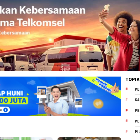
TOPIK
PE
KA
PE
PE
PI