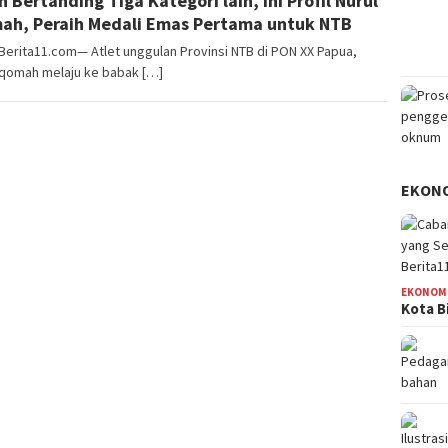
h Bertanding Tiga Kategori lain, ini Profil Nurul
ah, Peraih Medali Emas Pertama untuk NTB
Berita11.com— Atlet unggulan Provinsi NTB di PON XX Papua,
Iqomah melaju ke babak […]
EKON
EKONOM
Kota B