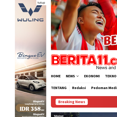
Loncat
tutup
ke
konten
HOME
NEWS
EKONOMI
TEKNO
TENTANG
Redaksi
Pedoman Medi
Breaking News
D