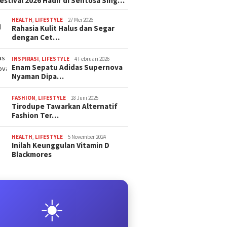
estival 2026 Hadir di Sentosa Sing…
HEALTH
,
LIFESTYLE
27 Mei 2026
Rahasia Kulit Halus dan Segar
dengan Cet…
INSPIRASI
,
LIFESTYLE
4 Februari 2026
Enam Sepatu Adidas Supernova
Nyaman Dipa…
FASHION
,
LIFESTYLE
18 Juni 2025
Tirodupe Tawarkan Alternatif
Fashion Ter…
HEALTH
,
LIFESTYLE
5 November 2024
Inilah Keunggulan Vitamin D
Blackmores
☀️