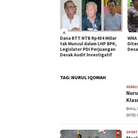
«
a BTT NTB Rp484 Miliar
WNA Asal Arab Saudi
Seju
 Muncul dalam LHP BPK,
Ditemukan Meninggal di
di K
islator PDI Perjuangan
Desa Piong Kabupaten Bima
Dilap
ak Audit Investigatif
Pusk
Peng
TAG:
NURUL IQOMAH
HEADL
Nuru
Klas
Bima, 
(NTB) 
SPORT