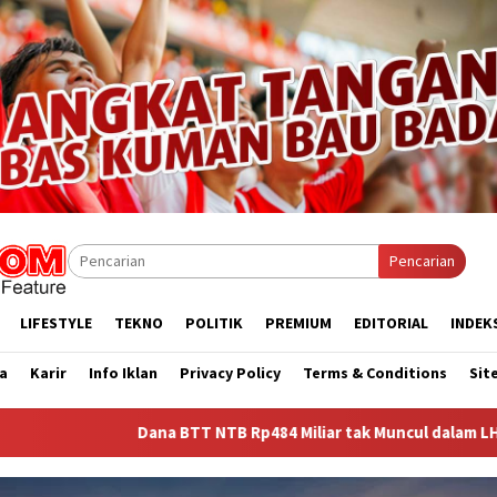
Pencarian
LIFESTYLE
TEKNO
POLITIK
PREMIUM
EDITORIAL
INDEK
a
Karir
Info Iklan
Privacy Policy
Terms & Conditions
Sit
ana BTT NTB Rp484 Miliar tak Muncul dalam LHP BPK, Legislator P