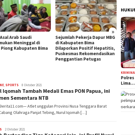
Jelang HUT Ke-81 RI, Tokoh
HUKUM
Pemuda NTB Ajak Seluruh
Elemen Bangsa Perkuat
Persatuan
Kota B
»
Persen
mlah Pekerja Dapur MBG
Tingg
abupaten Bima
orkan Positif Hepatitis,
esmas Rekomendasikan
gantian Petugas
KRIMINA
Polres
Lima…
INE
,
SPORTS
Redaksi
8 Oktober 2021
l Iqomah Tambah Medali Emas PON Papua, ini
men Sementara NTB
Berita11.com— Atlet unggulan Provinsi Nusa Tenggara Barat
Cabang Olahraga Panjat Tebing, Nurul Iqomah […]
S
Redaksi
2 Oktober 2021