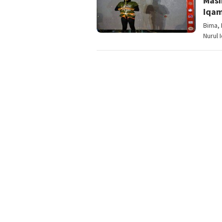
Masi
Iqam
Bima, 
Nurul 