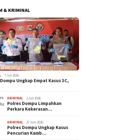
 & KRIMINAL
ima Catat Inflasi 4,06
 pada Juli 2026, Lebih
Dana BTT NTB Rp484 Miliar
WNA Asa
i dari Sumbawa
tak Muncul dalam LHP BPK,
Ditemuk
Legislator PDI Perjuangan
Desa Pi
Desak Audit Investigatif
L
7 Juli 2026
 Dompu Ungkap Empat Kasus 3C,
KRIMINAL
2 Juli 2026
Polres Dompu Limpahkan
Perkara Kekerasan…
KRIMINAL
27 Juni 2026
Polres Dompu Ungkap Kasus
Pencurian Kamb…