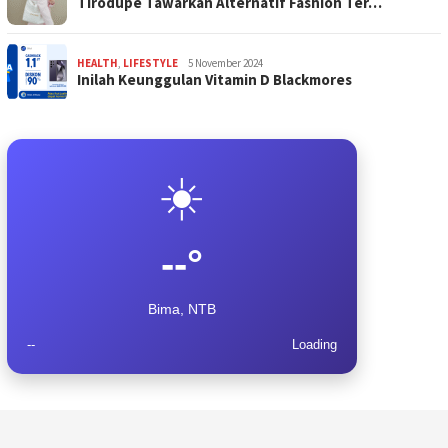
Tirodupe Tawarkan Alternatif Fashion Ter…
HEALTH
,
LIFESTYLE
5 November 2024
Inilah Keunggulan Vitamin D Blackmores
☀️
--°
Bima, NTB
--
Loading