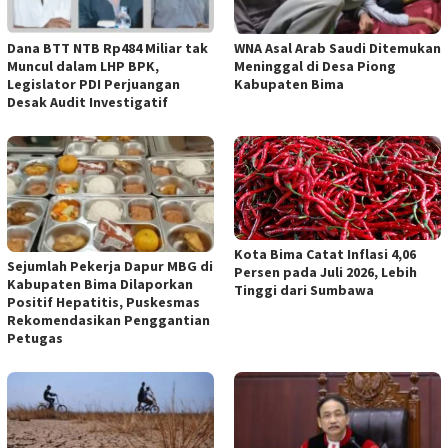
Dana BTT NTB Rp484 Miliar tak
WNA Asal Arab Saudi Ditemukan
Muncul dalam LHP BPK,
Meninggal di Desa Piong
Legislator PDI Perjuangan
Kabupaten Bima
Desak Audit Investigatif
Kota Bima Catat Inflasi 4,06
Sejumlah Pekerja Dapur MBG di
Persen pada Juli 2026, Lebih
Kabupaten Bima Dilaporkan
Tinggi dari Sumbawa
Positif Hepatitis, Puskesmas
Rekomendasikan Penggantian
Petugas