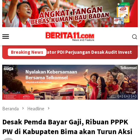
Loncat
ke
konten
Menu
Mobile
ator PDI Perjuangan Desak Audit Investigatif
Breaking News
WNA Asal A
Beranda
Headline
Desak Pemda Bayar Gaji, Ribuan PPPK
PW di Kabupaten Bima akan Turun Aksi