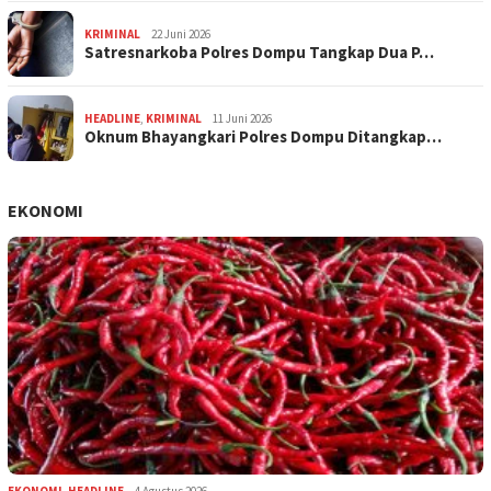
KRIMINAL
22 Juni 2026
Satresnarkoba Polres Dompu Tangkap Dua P…
HEADLINE
,
KRIMINAL
11 Juni 2026
Oknum Bhayangkari Polres Dompu Ditangkap…
EKONOMI
EKONOMI
,
HEADLINE
4 Agustus 2026