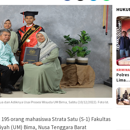
HUKUM
KRIMINA
Polres
Lima…
dan Adiknya Usai Prosesi Wisuda UM Bima, Sabtu (10/12/2022). Foto Ist.
195 orang mahasiswa Strata Satu (S-1) Fakultas
ah (UM) Bima, Nusa Tenggara Barat