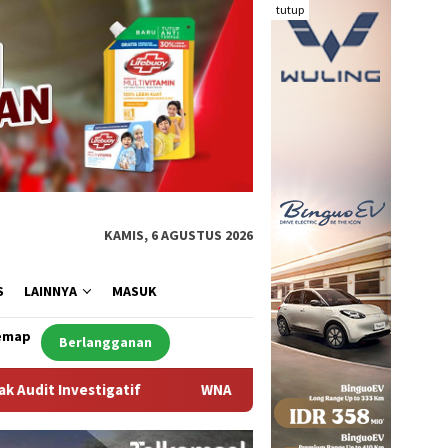
tutup
KAMIS, 6 AGUSTUS 2026
S
LAINNYA
MASUK
emap
Berlangganan
 Asal Arab Saudi Ditemukan Meninggal di Desa Piong Kabupaten