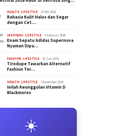
estival 2026 Hadir di Sentosa Sing…
HEALTH
,
LIFESTYLE
27 Mei 2026
Rahasia Kulit Halus dan Segar
dengan Cet…
INSPIRASI
,
LIFESTYLE
4 Februari 2026
Enam Sepatu Adidas Supernova
Nyaman Dipa…
FASHION
,
LIFESTYLE
18 Juni 2025
Tirodupe Tawarkan Alternatif
Fashion Ter…
HEALTH
,
LIFESTYLE
5 November 2024
Inilah Keunggulan Vitamin D
Blackmores
☀️