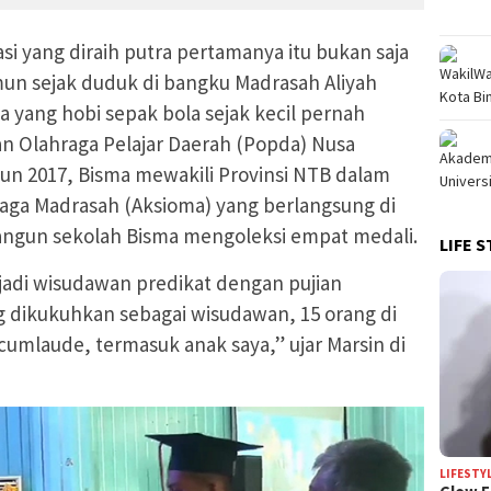
i yang diraih putra pertamanya itu bukan saja
amun sejak duduk di bangku Madrasah Aliyah
a yang hobi sepak bola sejak kecil pernah
n Olahraga Pelajar Daerah (Popda) Nusa
hun 2017, Bisma mewakili Provinsi NTB dalam
raga Madrasah (Aksioma) yang berlangsung di
angun sekolah Bisma mengoleksi empat medali.
LIFE S
jadi wisudawan predikat dengan pujian
g dikukuhkan sebagai wisudawan, 15 orang di
umlaude, termasuk anak saya,” ujar Marsin di
LIFESTY