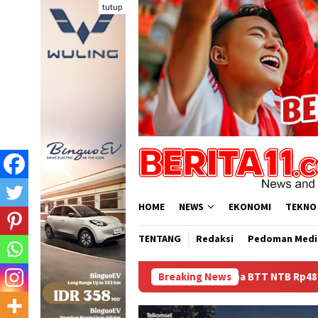
Loncat
tutup
ke
konten
HOME
NEWS
EKONOMI
TEKNO
TENTANG
Redaksi
Pedoman Medi
Dana BTT NTB Rp484 Miliar tak Muncul dalam LHP BPK
Breaking News