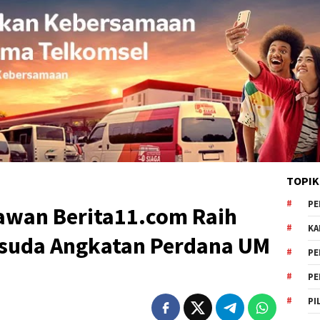
TOPIK
PE
awan Berita11.com Raih
KA
suda Angkatan Perdana UM
PE
PE
PI