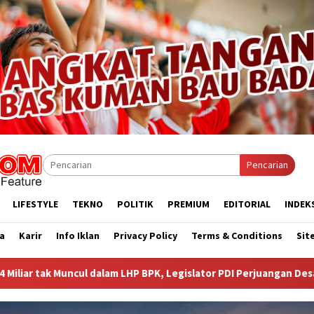
Pencarian
LIFESTYLE
TEKNO
POLITIK
PREMIUM
EDITORIAL
INDEK
a
Karir
Info Iklan
Privacy Policy
Terms & Conditions
Sit
, Legislator PDI Perjuangan Desak Audit Investigatif
WNA