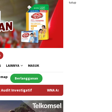
tutup
n
S
LAINNYA
MASUK
emap
Berlangganan
WNA Asal Arab Saudi Ditemukan Meninggal di Desa Piong Kab