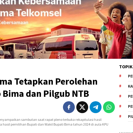
TOPIK
PE
ma Tetapkan Perolehan
KA
p Bima dan Pilgub NTB
PE
PE
PI