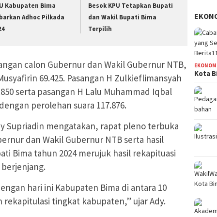
U Kabupaten Bima
Besok KPU Tetapkan Bupati
EKON
barkan Adhoc Pilkada
dan Wakil Bupati Bima
24
Terpilih
angan calon Gubernur dan Wakil Gubernur NTB,
EKONOM
Kota B
 Musyafirin 69.425. Pasangan H Zulkieflimansyah
04.850 serta pasangan H Lalu Muhammad Iqbal
dengan perolehan suara 117.876.
y Supriadin mengatakan, rapat pleno terbuka
ubernur dan Wakil Gubernur NTB serta hasil
ati Bima tahun 2024 merujuk hasil rekapituasi
 berjenjang.
dengan hari ini Kabupaten Bima di antara 10
rekapitulasi tingkat kabupaten,” ujar Ady.