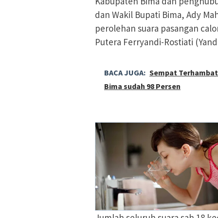
Kabupaten Bima dan penghubun
dan Wakil Bupati Bima, Ady Mah
perolehan suara pasangan cal
Putera Ferryandi-Rostiati (Yand
BACA JUGA:
Sempat Terhambat M
Bima sudah 98 Persen
Jumlah seluruh suara sah 18 ke