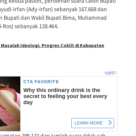
g kedua paslon, perolehan suara calon Bupati
yudi-Irfan (Ady-Irfan) sebanyak 167.668 dan
on Bupati dan Wakil Bupati Bima, Muhammad
i-Ros) sebanyak 128.464.
asalah Ideologi, Progres Coklit di Kabupaten
camatan 296.132 dan jumlah suara tidak sah