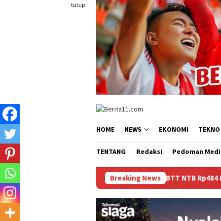
Loncat
tutup
ke
konten
HOME
NEWS
EKONOMI
TEKNO
TENTANG
Redaksi
Pedoman Medi
Dana BTT NTB Rp484 Miliar tak Muncul dalam L
Breaking News