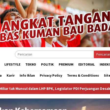
Pencaria
LIFESTYLE
TEKNO
POLITIK
PREMIUM
EDITORIAL
INDEK
a
Karir
Info Iklan
Privacy Policy
Terms & Conditions
Sit
HP BPK, Legislator PDI Perjuangan Desak Audit Investigatif