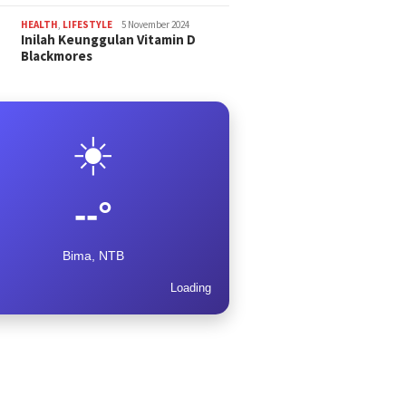
HEALTH
,
LIFESTYLE
5 November 2024
Inilah Keunggulan Vitamin D
Blackmores
☀️
--°
Bima, NTB
Loading