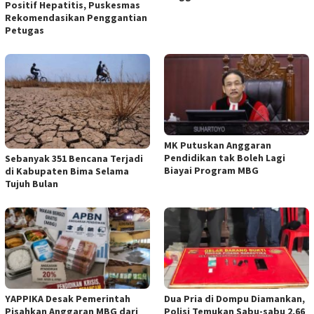
Positif Hepatitis, Puskesmas
Rekomendasikan Penggantian
Petugas
MK Putuskan Anggaran
Pendidikan tak Boleh Lagi
Sebanyak 351 Bencana Terjadi
Biayai Program MBG
di Kabupaten Bima Selama
Tujuh Bulan
YAPPIKA Desak Pemerintah
Dua Pria di Dompu Diamankan,
Pisahkan Anggaran MBG dari
Polisi Temukan Sabu-sabu 2,66