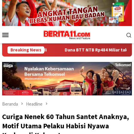
Loncat
ke
konten
Menu
Mobile
andi
Breaking News
Dana BTT NTB Rp484 Miliar tak Muncul dalam LHP BPK
Beranda
Headline
Curiga Nenek 60 Tahun Santet Anaknya,
Motif Utama Pelaku Habisi Nyawa