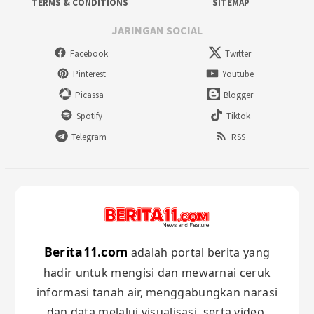
TERMS & CONDITIONS
SITEMAP
JARINGAN SOCIAL
Facebook
Twitter
Pinterest
Youtube
Picassa
Blogger
Spotify
Tiktok
Telegram
RSS
Berita11.com
adalah portal berita yang
hadir untuk mengisi dan mewarnai ceruk
informasi tanah air, menggabungkan narasi
dan data melalui visualisasi, serta video.