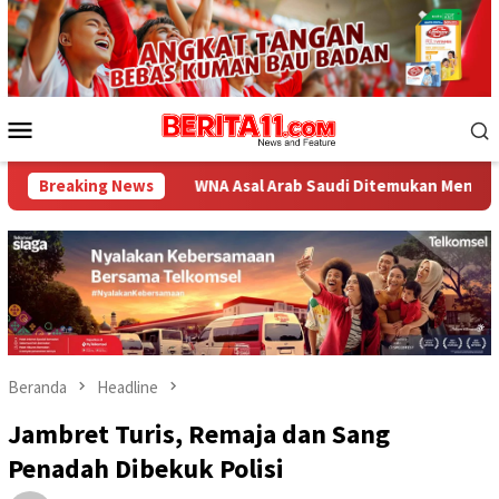
Loncat
ke
konten
Menu
Mobile
Breaking News
WNA Asal Arab Saudi Ditemukan Meninggal di Desa Piong
Beranda
Headline
Jambret Turis, Remaja dan Sang
Penadah Dibekuk Polisi