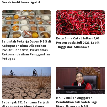
Desak Audit Investigatif
Kota Bima Catat Inflasi 4,06
Sejumlah Pekerja Dapur MBG di
Persen pada Juli 2026, Lebih
Kabupaten Bima Dilaporkan
Tinggi dari Sumbawa
Positif Hepatitis, Puskesmas
Rekomendasikan Penggantian
Petugas
MK Putuskan Anggaran
Pendidikan tak Boleh Lagi
Sebanyak 351 Bencana Terjadi
Biayai Program MBG
di Kabupaten Bima Selama