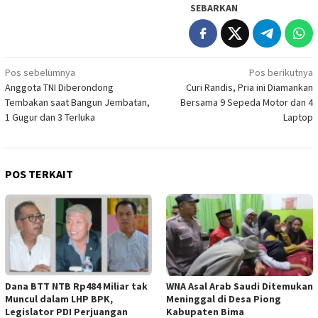
SEBARKAN
Navigasi
Pos sebelumnya
Pos berikutnya
Anggota TNI Diberondong
Curi Randis, Pria ini Diamankan
pos
Tembakan saat Bangun Jembatan,
Bersama 9 Sepeda Motor dan 4
1 Gugur dan 3 Terluka
Laptop
POS TERKAIT
Dana BTT NTB Rp484 Miliar tak
WNA Asal Arab Saudi Ditemukan
Muncul dalam LHP BPK,
Meninggal di Desa Piong
Legislator PDI Perjuangan
Kabupaten Bima