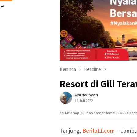
Beranda
Headline
Resort di Gili Te
Ayu Novitasari
31 Juli 2022
Api Melahap Puluhan Kamar Jambuluwuk Oceano R
Tanjung,
Berita11.com
— Jambul