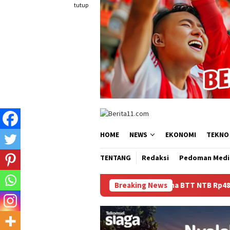
Loncat
tutup
ke
konten
HOME
NEWS
EKONOMI
TEKNO
TENTANG
Redaksi
Pedoman Medi
Dana BTT NTB Rp484 Miliar tak Muncul dalam L
Breaking News