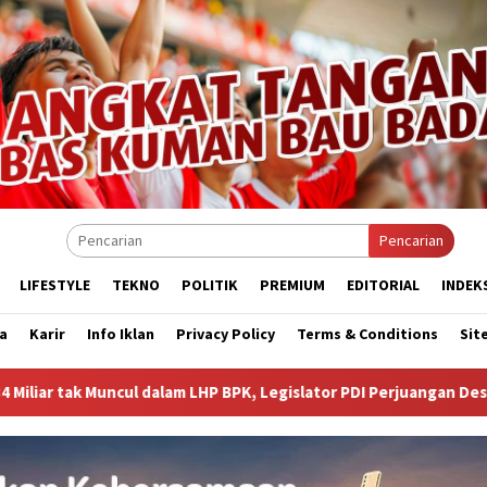
Pencarian
LIFESTYLE
TEKNO
POLITIK
PREMIUM
EDITORIAL
INDEK
a
Karir
Info Iklan
Privacy Policy
Terms & Conditions
Sit
HP BPK, Legislator PDI Perjuangan Desak Audit Investigatif