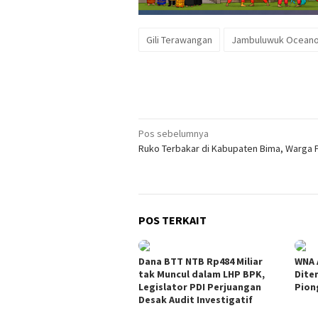
Gili Terawangan
Jambuluwuk Ocean
Navigasi
Pos sebelumnya
Ruko Terbakar di Kabupaten Bima, Warga 
pos
POS TERKAIT
Dana BTT NTB Rp484 Miliar
WNA 
tak Muncul dalam LHP BPK,
Dite
Legislator PDI Perjuangan
Pion
Desak Audit Investigatif