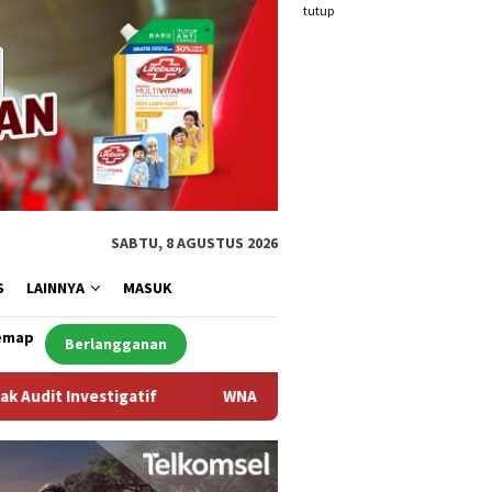
tutup
SABTU, 8 AGUSTUS 2026
S
LAINNYA
MASUK
emap
Berlangganan
WNA Asal Arab Saudi Ditemukan Meninggal di Desa Piong Kab