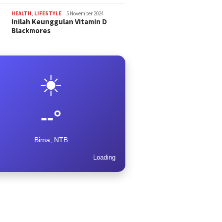
HEALTH
,
LIFESTYLE
5 November 2024
Inilah Keunggulan Vitamin D
Blackmores
☀️
--°
Bima, NTB
Loading