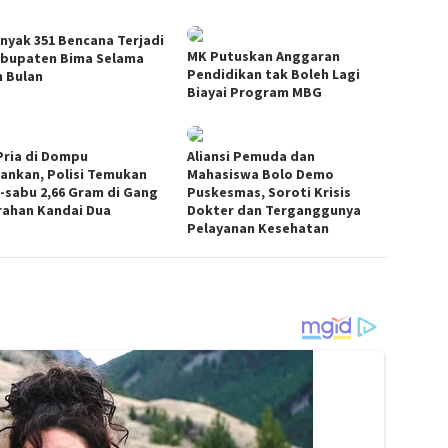
nyak 351 Bencana Terjadi
MK Putuskan Anggaran
abupaten Bima Selama
Pendidikan tak Boleh Lagi
h Bulan
Biayai Program MBG
Pria di Dompu
Aliansi Pemuda dan
ankan, Polisi Temukan
Mahasiswa Bolo Demo
-sabu 2,66 Gram di Gang
Puskesmas, Soroti Krisis
rahan Kandai Dua
Dokter dan Terganggunya
Pelayanan Kesehatan