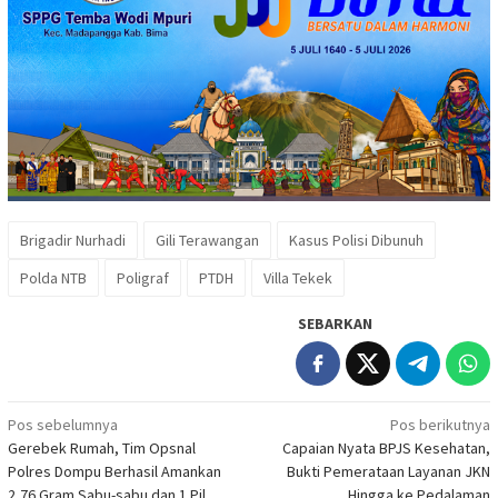
Brigadir Nurhadi
Gili Terawangan
Kasus Polisi Dibunuh
Polda NTB
Poligraf
PTDH
Villa Tekek
SEBARKAN
Navigasi
Pos sebelumnya
Pos berikutnya
Gerebek Rumah, Tim Opsnal
Capaian Nyata BPJS Kesehatan,
pos
Polres Dompu Berhasil Amankan
Bukti Pemerataan Layanan JKN
2,76 Gram Sabu-sabu dan 1 Pil
Hingga ke Pedalaman