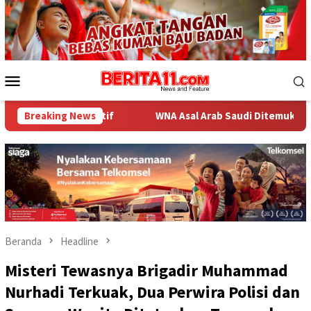
Loncat
ke
konten
Menu
Mobile
f
Breaking News
WNA Asal Arab Saudi Ditemukan Meninggal di Desa Pio
Beranda
Headline
Misteri Tewasnya Brigadir Muhammad
Nurhadi Terkuak, Dua Perwira Polisi dan