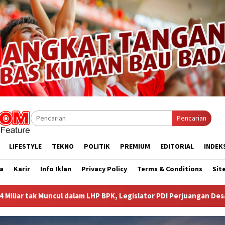
Pencarian
LIFESTYLE
TEKNO
POLITIK
PREMIUM
EDITORIAL
INDEK
a
Karir
Info Iklan
Privacy Policy
Terms & Conditions
Sit
K, Legislator PDI Perjuangan Desak Audit Investigatif
WN