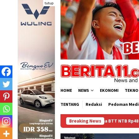
Loncat
tutup
ke
konten
HOME
NEWS
EKONOMI
TEKNO
TENTANG
Redaksi
Pedoman Medi
Dana BTT NTB Rp484 Miliar tak Muncul dalam LHP BP
Breaking News