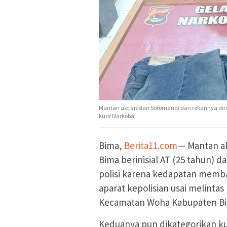
Mantan aktivis dari Soromandi dan rekannya d
kurir Narkoba.
Bima,
Berita11.com
— Mantan ak
Bima berinisial AT (25 tahun) d
polisi karena kedapatan memba
aparat kepolisian usai melint
Kecamatan Woha Kabupaten Bima
Keduanya pun dikategorikan ku