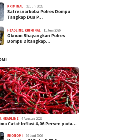
KRIMINAL
22 Juni 2026
Satresnarkoba Polres Dompu
Tangkap Dua P…
HEADLINE
,
KRIMINAL
11 Juni 2026
Oknum Bhayangkari Polres
Dompu Ditangkap…
OMI
I
,
HEADLINE
4 Agustus 2026
ima Catat Inflasi 4,06 Persen pada…
EKONOMI
19 Juni 2026