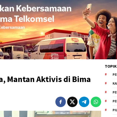
TOPIK
PE
a, Mantan Aktivis di Bima
KA
PE
PE
PI