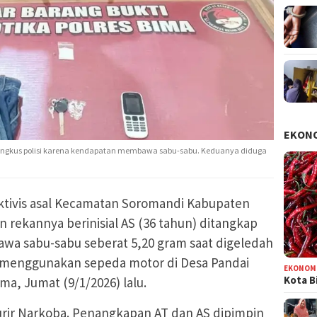
EKON
iringkus polisi karena kendapatan membawa sabu-sabu. Keduanya diduga
tivis asal Kecamatan Soromandi Kabupaten
an rekannya berinisial AS (36 tahun) ditangkap
wa sabu-sabu seberat 5,20 gram saat digeledah
as menggunakan sepeda motor di Desa Pandai
EKONOM
Kota B
, Jumat (9/1/2026) lalu.
rir Narkoba. Penangkapan AT dan AS dipimpin