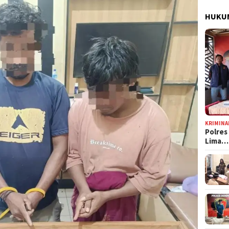
HUKUM
KRIMINA
Polres
Lima…