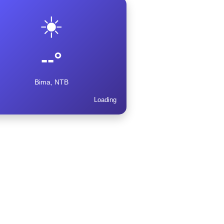
☀️
--°
Bima, NTB
Loading