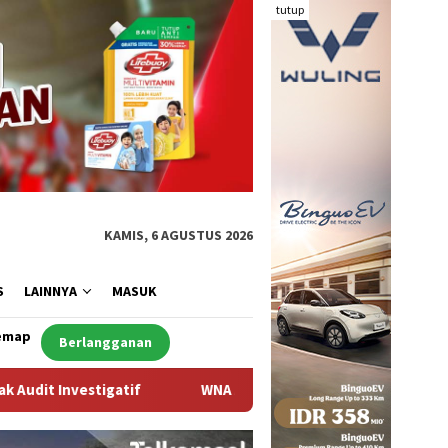
tutup
KAMIS, 6 AGUSTUS 2026
S
LAINNYA
MASUK
emap
Berlangganan
A Asal Arab Saudi Ditemukan Meninggal di Desa Piong Kabupate