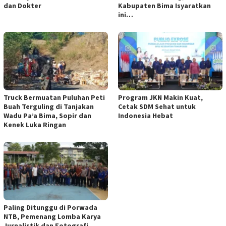
dan Dokter
Kabupaten Bima Isyaratkan
ini…
Truck Bermuatan Puluhan Peti
Program JKN Makin Kuat,
Buah Terguling di Tanjakan
Cetak SDM Sehat untuk
Wadu Pa’a Bima, Sopir dan
Indonesia Hebat
Kenek Luka Ringan
Paling Ditunggu di Porwada
NTB, Pemenang Lomba Karya
Jurnalistik dan Fotografi