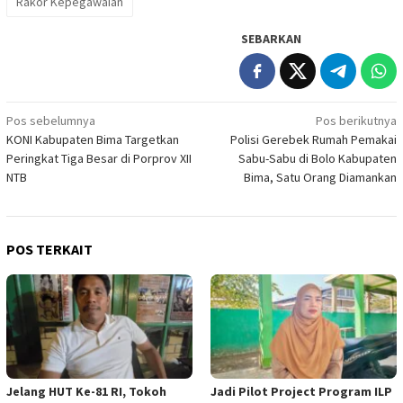
Rakor Kepegawaian
SEBARKAN
Navigasi
Pos sebelumnya
Pos berikutnya
KONI Kabupaten Bima Targetkan
Polisi Gerebek Rumah Pemakai
pos
Peringkat Tiga Besar di Porprov XII
Sabu-Sabu di Bolo Kabupaten
NTB
Bima, Satu Orang Diamankan
POS TERKAIT
Jelang HUT Ke-81 RI, Tokoh
Jadi Pilot Project Program ILP