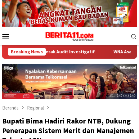
Loncat
ke
konten
Menu
Mobile
Desak Audit Investigatif
Breaking News
WNA Asal Arab Saudi Ditemukan
Beranda
Regional
Bupati Bima Hadiri Rakor NTB, Dukung
Penerapan Sistem Merit dan Manajemen