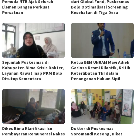
Pemuda NTB Ajak Seluruh
dari Global Fund, Puskesmas
Elemen Bangsa Perkuat
Bolo Optimalisasi Screening
Persatuan
Kesehatan di Tiga Desa
Sejumlah Puskesmas di
Ketua BEM UNRAM Mavi Adiek
Kabupaten Bima Krisis Dokter,
Garlosa Resmi Dilantik, Kritik
Layanan Rawat Inap PKM Bolo
Keterlibatan TNI dalam
Ditutup Sementara
Penanganan Hukum Sipil
Dikes Bima Klarifikasi Isu
Dokter di Puskesmas
Pembayaran Remunerasi Nakes
Soromandi Kosong, Dikes