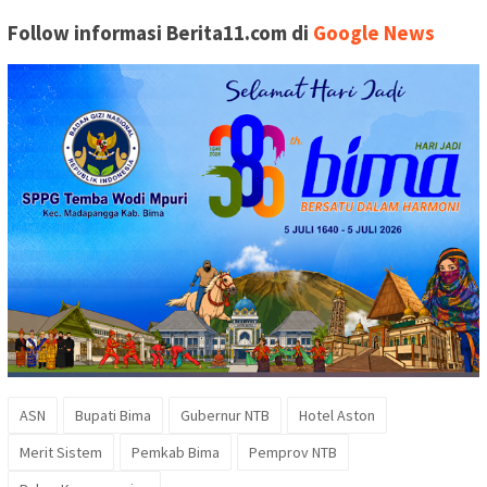
Follow informasi Berita11.com di
Google News
ASN
Bupati Bima
Gubernur NTB
Hotel Aston
Merit Sistem
Pemkab Bima
Pemprov NTB