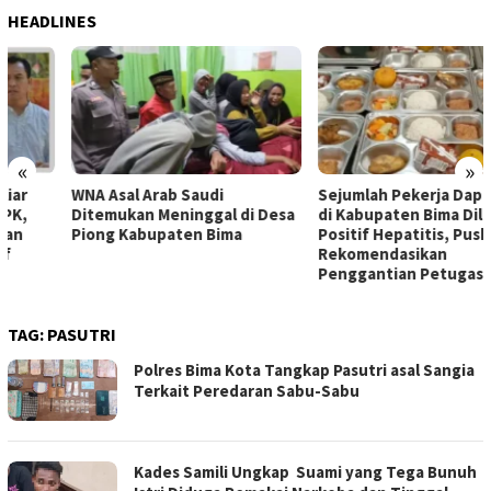
HEADLINES
«
»
WNA Asal Arab Saudi
Sejumlah Pekerja Dapur MBG
Ditemukan Meninggal di Desa
di Kabupaten Bima Dilaporkan
Piong Kabupaten Bima
Positif Hepatitis, Puskesmas
Rekomendasikan
Penggantian Petugas
TAG:
PASUTRI
Polres Bima Kota Tangkap Pasutri asal Sangia
Terkait Peredaran Sabu-Sabu
Kades Samili Ungkap Suami yang Tega Bunuh