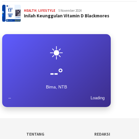
HEALTH
,
LIFESTYLE
5 November 2024
Inilah Keunggulan Vitamin D Blackmores
☀️
--°
Bima, NTB
--
Loading
TENTANG
REDAKSI