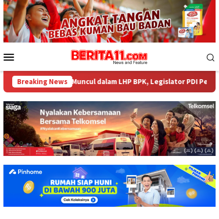
Loncat
ke
konten
Menu
Mobile
Miliar tak Muncul dalam LHP BPK, Legislator PDI Perjuangan Desa
Breaking News