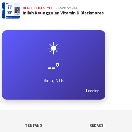
HEALTH
,
LIFESTYLE
5 November 2024
Inilah Keunggulan Vitamin D Blackmores
☀️
--°
Bima, NTB
--
Loading
TENTANG
REDAKSI