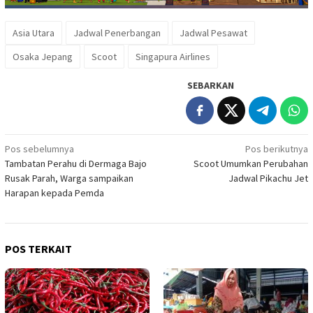
Asia Utara
Jadwal Penerbangan
Jadwal Pesawat
Osaka Jepang
Scoot
Singapura Airlines
SEBARKAN
Navigasi
Pos sebelumnya
Pos berikutnya
Tambatan Perahu di Dermaga Bajo
Scoot Umumkan Perubahan
pos
Rusak Parah, Warga sampaikan
Jadwal Pikachu Jet
Harapan kepada Pemda
POS TERKAIT