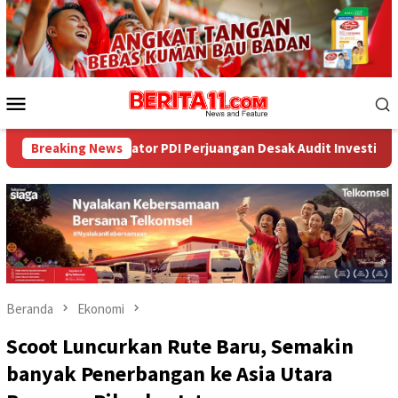
Loncat
ke
konten
Menu
Mobile
PDI Perjuangan Desak Audit Investigatif
Breaking News
WNA Asal Arab S
Beranda
Ekonomi
Scoot Luncurkan Rute Baru, Semakin
banyak Penerbangan ke Asia Utara