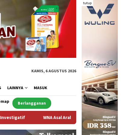
tutup
KAMIS, 6 AGUSTUS 2026
S
LAINNYA
MASUK
emap
Berlangganan
 Arab Saudi Ditemukan Meninggal di Desa Piong Kabupaten Bima