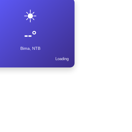
☀️
--°
Bima, NTB
Loading