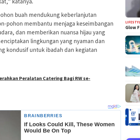
at,” katanya.
an pohon buah mendukung keberlanjutan
Pohon-pohon membantu menjaga keseimbangan
LIFESTY
Glow F
udara, dan memberikan nuansa hijau yang
enciptakan lingkungan yang nyaman dan
g kondusif untuk ibadah dan kegiatan
Serahkan Peralatan Catering Bagi RW se-