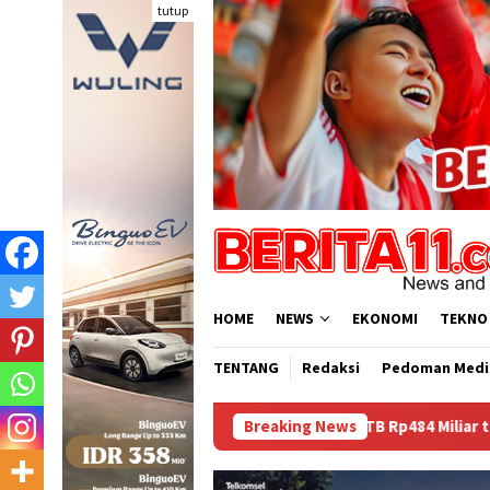
Loncat
tutup
ke
konten
HOME
NEWS
EKONOMI
TEKNO
TENTANG
Redaksi
Pedoman Medi
Dana BTT NTB Rp484 Miliar tak Muncul dalam LHP BPK, Leg
Breaking News