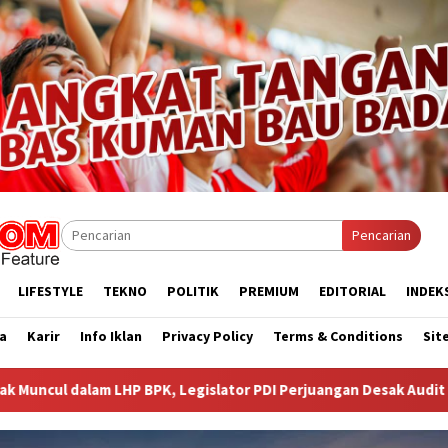
Pencarian
LIFESTYLE
TEKNO
POLITIK
PREMIUM
EDITORIAL
INDEK
a
Karir
Info Iklan
Privacy Policy
Terms & Conditions
Sit
islator PDI Perjuangan Desak Audit Investigatif
WNA Asal