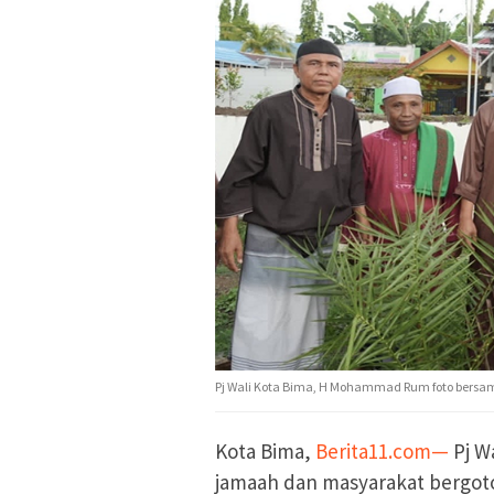
Pj Wali Kota Bima, H Mohammad Rum foto bersa
Kota Bima,
Berita11.com—
Pj W
jamaah dan masyarakat bergo