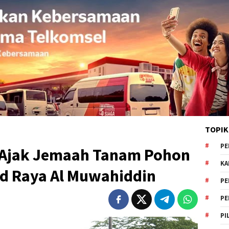
TOPIK
PE
a Ajak Jemaah Tanam Pohon
KA
id Raya Al Muwahiddin
PE
PE
PI