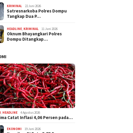
KRIMINAL
22 Juni 2026
Satresnarkoba Polres Dompu
Tangkap Dua P…
HEADLINE
,
KRIMINAL
11 Juni 2026
Oknum Bhayangkari Polres
Dompu Ditangkap…
OMI
I
,
HEADLINE
4 Agustus 2026
ima Catat Inflasi 4,06 Persen pada…
EKONOMI
19 Juni 2026