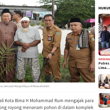
HUKUM
KRIMINA
Polres
Lima…
ma Jemaah Masjid Raya Al Muwahiddin.
ali Kota Bima H Mohammad Rum mengajak para
tong royong menanam pohon di dalam komplek