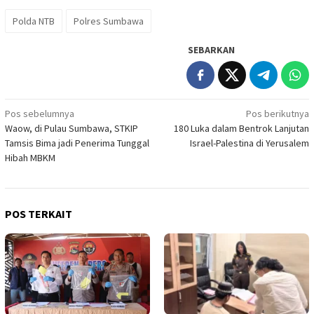
Polda NTB
Polres Sumbawa
SEBARKAN
Navigasi
Pos sebelumnya
Pos berikutnya
Waow, di Pulau Sumbawa, STKIP
180 Luka dalam Bentrok Lanjutan
pos
Tamsis Bima jadi Penerima Tunggal
Israel-Palestina di Yerusalem
Hibah MBKM
POS TERKAIT