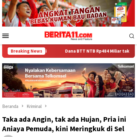
Loncat
ke
konten
Menu
Mobile
andi
Breaking News
Dana BTT NTB Rp484 Miliar tak Muncul dalam LHP BPK
Beranda
Kriminal
Taka ada Angin, tak ada Hujan, Pria ini
Aniaya Pemuda, kini Meringkuk di Sel