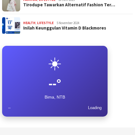
Tirodupe Tawarkan Alternatif Fashion Ter…
HEALTH
,
LIFESTYLE
5 November 2024
Inilah Keunggulan Vitamin D Blackmores
☀️
--°
Bima, NTB
--
Loading