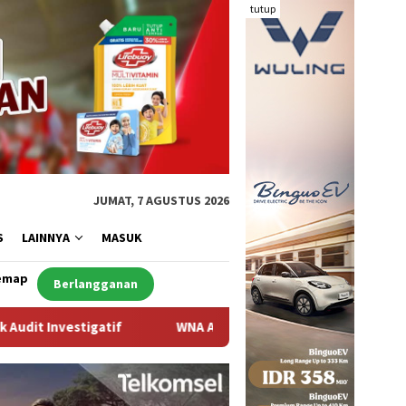
tutup
JUMAT, 7 AGUSTUS 2026
S
LAINNYA
MASUK
emap
Berlangganan
WNA Asal Arab Saudi Ditemukan Meninggal di Desa Piong Kab