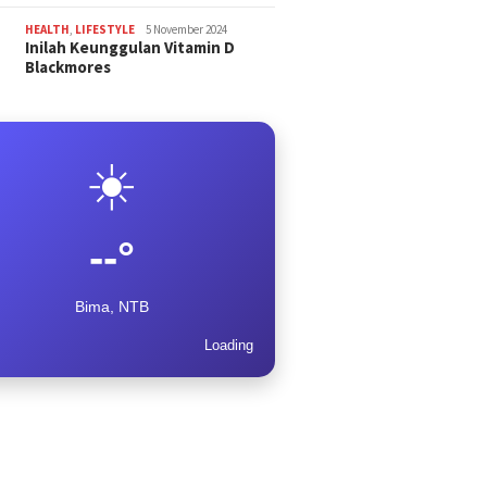
HEALTH
,
LIFESTYLE
5 November 2024
Inilah Keunggulan Vitamin D
Blackmores
☀️
--°
Bima, NTB
Loading