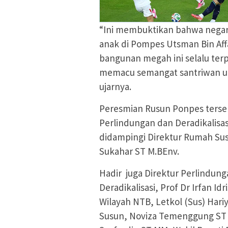
“Ini membuktikan bahwa negar
anak di Pompes Utsman Bin Affa
bangunan megah ini selalu terpa
memacu semangat santriwan un
ujarnya.
Peresmian Rusun Ponpes terse
Perlindungan dan Deradikalisas
didampingi Direktur Rumah Su
Sukahar ST M.BEnv.
Hadir juga Direktur Perlindun
Deradikalisasi, Prof Dr Irfan Id
Wilayah NTB, Letkol (Sus) Hari
Susun, Noviza Temenggung ST 