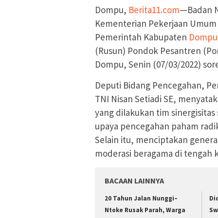
Dompu,
Berita11.com
—Badan N
Kementerian Pekerjaan Umum 
Pemerintah Kabupaten
Domp
(Rusun) Pondok Pesantren (P
Dompu, Senin (07/03/2022) sore
Deputi Bidang Pencegahan, Pe
TNI Nisan Setiadi SE, menyata
yang dilakukan tim sinergisit
upaya pencegahan paham radik
Selain itu, menciptakan genera
moderasi beragama di tengah 
BACAAN LAINNYA
20 Tahun Jalan Nunggi–
Di
Ntoke Rusak Parah, Warga
Sw