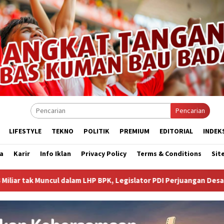
Pencarian
LIFESTYLE
TEKNO
POLITIK
PREMIUM
EDITORIAL
INDEK
a
Karir
Info Iklan
Privacy Policy
Terms & Conditions
Sit
HP BPK, Legislator PDI Perjuangan Desak Audit Investigatif