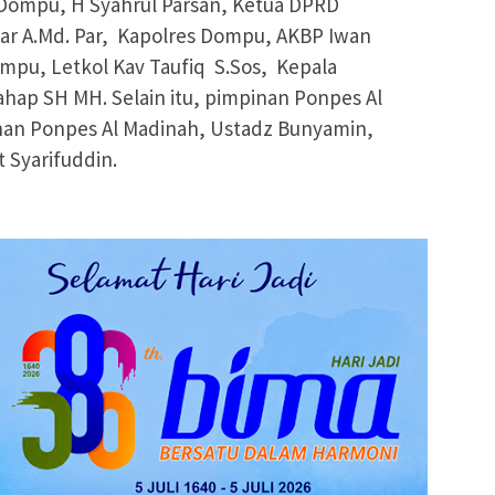
 Dompu, H Syahrul Parsan, Ketua DPRD
ar A.Md. Par, Kapolres Dompu, AKBP Iwan
ompu, Letkol Kav Taufiq S.Sos, Kepala
ahap SH MH. Selain itu, pimpinan Ponpes Al
nan Ponpes Al Madinah, Ustadz Bunyamin,
 Syarifuddin.