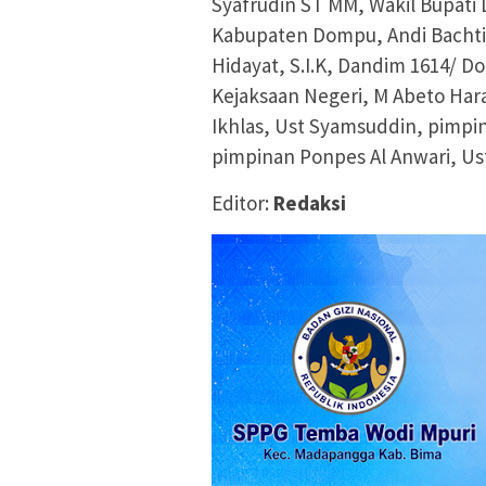
Syafrudin ST MM, Wakil Bupati
Kabupaten Dompu, Andi Bachti
Hidayat, S.I.K, Dandim 1614/ D
Kejaksaan Negeri, M Abeto Har
Ikhlas, Ust Syamsuddin, pimpi
pimpinan Ponpes Al Anwari, Ust
Editor:
Redaksi