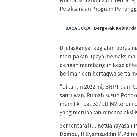
Nomor 34 Tahun 2021 Tentang 
Pelaksanaan Program Penangg
BACA JUGA:
Bergerak Keluar da
Dijelaskanya, kegiatan peresm
merupakan upaya memaksimalisas
dengan membangun kesejahter
beriman dan bertaqwa serta memi
“Di tahun 2022 ini, BNPT dan
santriwan. Rumah susun Pondok
memiliki luas 537,31 M2 terdiri 
yang merupakan rencana aksi 
Sementara itu, Ketua Yayasan 
Dompu, H Syamsuddin M.Pd men