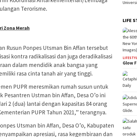
Tim Koordinasi Antarkementerian/Lembaga
ulangan Terorisme.
LIFE S
ri Zona Merah
ian Rusun Ponpes Utsman Bin Affan tersebut
i kontra radikalisasi dan juga deradikalisasi
LIFESTY
Glow F
aan dalam mendidik anak bangsa yang
liki rasa cinta tanah air yang tinggi.
 Kemen PUPR meresmikan rumah susun untuk
 Pesantren Ustman bin Affan, Desa O’o ini
dari 2 (dua) lantai dengan kapasitas 84 orang
Kementerian PUPR Tahun 2021,” terangnya.
Ponpes Utsman bin Affan, Desa O’o, Kabupaten
yampaikan apresiasi, rasa kegembiraan dan