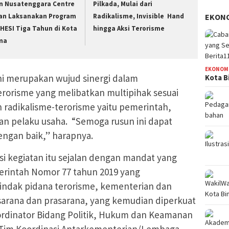
n Nusatenggara Centre
Pilkada, Mulai dari
an Laksanakan Program
Radikalisme, Invisible Hand
EKON
HESI Tiga Tahun di Kota
hingga Aksi Terorisme
ma
EKONOM
 merupakan wujud sinergi dalam
Kota B
rorisme yang melibatkan multipihak sesuai
radikalisme-terorisme yaitu pemerintah,
an pelaku usaha. “Semoga rusun ini dapat
engan baik,” harapnya.
si kegiatan itu sejalan dengan mandat yang
erintah Nomor 77 tahun 2019 yang
indak pidana terorisme, kementerian dan
arana dan prasarana, yang kemudian diperkuat
rdinator Bidang Politik, Hukum dan Keamanan