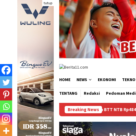
Loncat
tutup
ke
konten
HOME
NEWS
EKONOMI
TEKNO
TENTANG
Redaksi
Pedoman Medi
Dana BTT NTB Rp484 Miliar tak Muncul dalam L
Breaking News