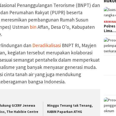
HUKUM
asional Penanggulangan Terorisme (BNPT) dan
dan Perumahan Rakyat (PUPR) beserta
u
meresmikan pembangunan Rumah Susun
KRIMINA
Polres
onpes) Ustman
bin
Affan, Desa O’o, Kabupaten
Lima…
.
rlindungan dan
Deradikalisasi
BNPT RI, Mayjen
kan, kegiatan tersebut merupakan kolaborasi
as sesuai semangat pentahelix dalam memperkuat
alisme yang banyak menyasar generasi muda.
si cinta tanah air yang juga mendukung
keberagaman bangsa Indonesia.
dukung GCERF Jenewa
Minggu Tenang tak Tenang,
iss, The Habibie Centre
KABIN Paparkan ATHG